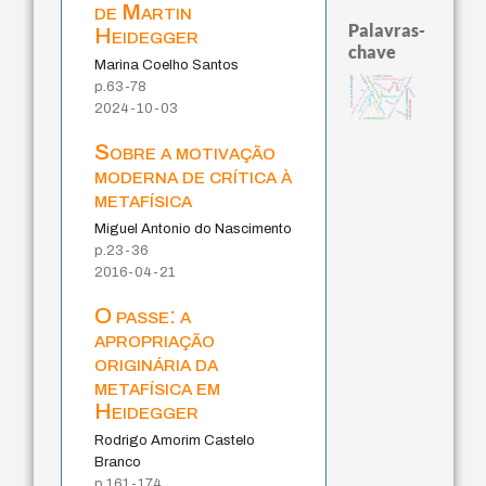
de Martin
Palavras-
Heidegger
chave
Marina Coelho Santos
código da dinastia nguyen
conjecturas
east asian thought
japanese education thoughts
immanuel kant
ética.
possibilidades
p.63-78
redução
judaísmo
gosto
juízo
popper
modelos mentais
li
sensus communis
yi
mulher
totalização
formação
nome
coletividade
ren
levinas
2024-10-03
revelação
carnap
constituição
Sobre a motivação
moderna de crítica à
metafísica
Miguel Antonio do Nascimento
p.23-36
2016-04-21
O passe: a
apropriação
originária da
metafísica em
Heidegger
Rodrigo Amorim Castelo
Branco
p.161-174