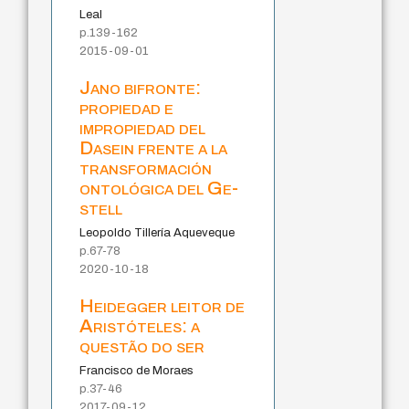
Leal
p.139-162
2015-09-01
Jano bifronte:
propiedad e
impropiedad del
Dasein frente a la
transformación
ontológica del Ge-
stell
Leopoldo Tillería Aqueveque
p.67-78
2020-10-18
Heidegger leitor de
Aristóteles: a
questão do ser
Francisco de Moraes
p.37-46
2017-09-12