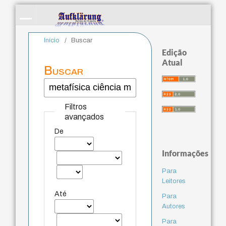
Início
/
Buscar
Edição
Atual
Buscar
Filtros
avançados
De
Informações
Para
Leitores
Até
Para
Autores
Para