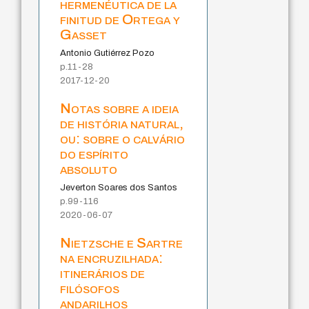
hermenéutica de la
finitud de Ortega y
Gasset
Antonio Gutiérrez Pozo
p.11-28
2017-12-20
Notas sobre a ideia
de história natural,
ou: sobre o calvário
do espírito
absoluto
Jeverton Soares dos Santos
p.99-116
2020-06-07
Nietzsche e Sartre
na encruzilhada:
itinerários de
filósofos
andarilhos