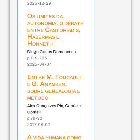
2025-12-29
Os limites da
autonomia: o debate
entre Castoriadis,
Habermas e
Honneth
Diego Carlos Damasceno
p.119-136
2025-04-07
Entre M. Foucault
e G. Agamben,
sobre genealogia e
método
Alex Gonçalves Pin, Gabriele
Cornelli
p.79-90
2017-08-02
A vida humana como