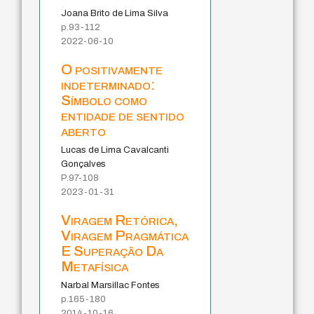
Joana Brito de Lima Silva
p.93-112
2022-06-10
O positivamente
indeterminado:
Símbolo como
entidade de sentido
aberto
Lucas de Lima Cavalcanti
Gonçalves
P.97-108
2023-01-31
Viragem Retórica,
Viragem Pragmática
E Superação Da
Metafísica
Narbal Marsillac Fontes
p.165-180
2014-10-16