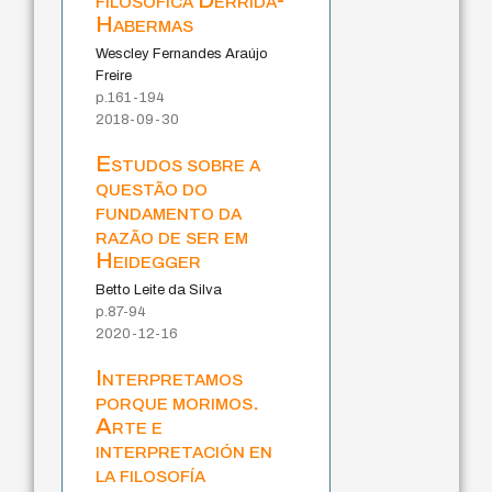
Habermas
Wescley Fernandes Araújo
Freire
p.161-194
2018-09-30
Estudos sobre a
questão do
fundamento da
razão de ser em
Heidegger
Betto Leite da Silva
p.87-94
2020-12-16
Interpretamos
porque morimos.
Arte e
interpretación en
la filosofía