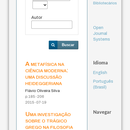
Bibliotecários
Autor
Open
Journal
Systems
Buscar
Idioma
A metafísica na
ciência moderna:
English
uma discussão
Português
heideggeriana
(Brasil)
Flávio Oliveira Silva
p.185-206
2015-07-19
Navegar
Uma investigação
sobre o trágico
grego na filosofia