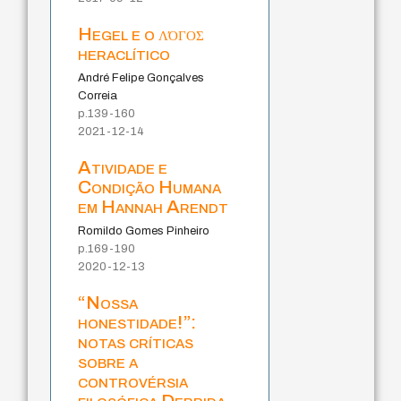
Hegel e o λόγος
heraclítico
André Felipe Gonçalves
Correia
p.139-160
2021-12-14
Atividade e
Condição Humana
em Hannah Arendt
Romildo Gomes Pinheiro
p.169-190
2020-12-13
“Nossa
honestidade!”:
notas críticas
sobre a
controvérsia
filosófica Derrida-