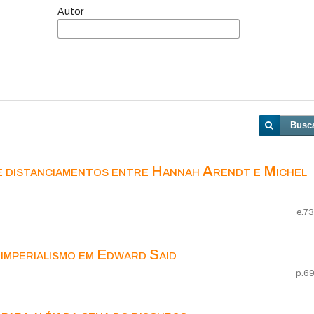
Autor
Busc
e distanciamentos entre Hannah Arendt e Michel
e.7
 imperialismo em Edward Said
p.6