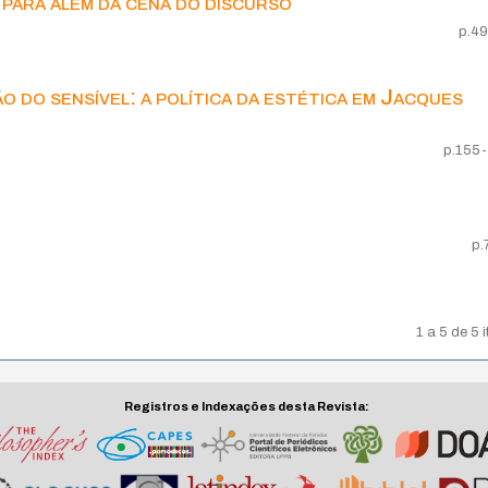
para além da cena do discurso
p.4
ão do sensível: a política da estética em Jacques
p.155
p.
1 a 5 de 5 
Registros e Indexações desta Revista: