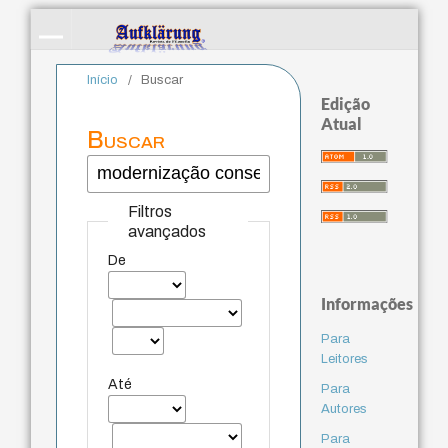
Início
/
Buscar
Edição
Atual
Buscar
Filtros
avançados
De
Informações
Para
Leitores
Até
Para
Autores
Para