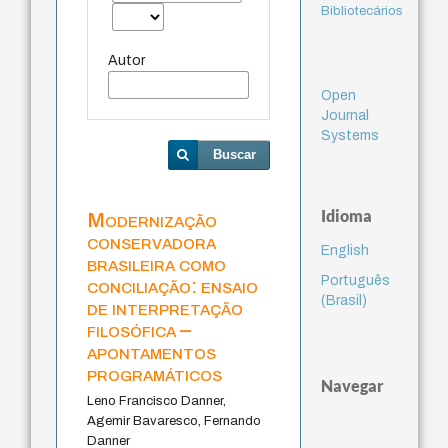
Bibliotecários
Autor
Open
Journal
Systems
Buscar
Idioma
Modernização
conservadora
English
brasileira como
Português
conciliação: ensaio
(Brasil)
de interpretação
filosófica –
apontamentos
programáticos
Navegar
Leno Francisco Danner,
Agemir Bavaresco, Fernando
Danner