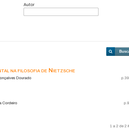
Autor
Busc
tal na filosofia de Nietzsche
 Gonçalves Dourado
p.3
a Cordeiro
p.
1 a 2 de 2 