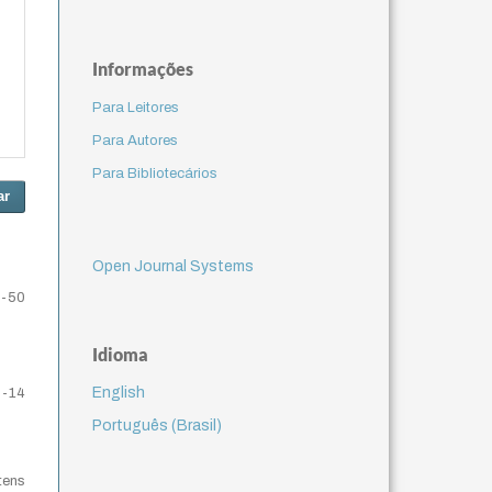
Informações
Para Leitores
Para Autores
Para Bibliotecários
ar
Open Journal Systems
9-50
Idioma
English
9-14
Português (Brasil)
itens