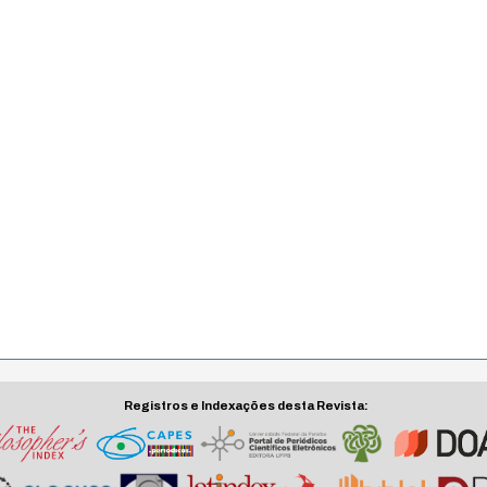
Registros e Indexações desta Revista: