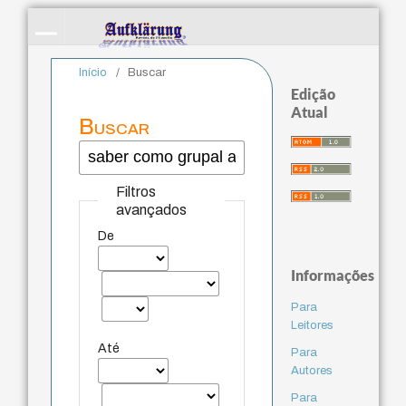
Início
/
Buscar
Edição
Atual
Buscar
Filtros
avançados
De
Informações
Para
Leitores
Até
Para
Autores
Para