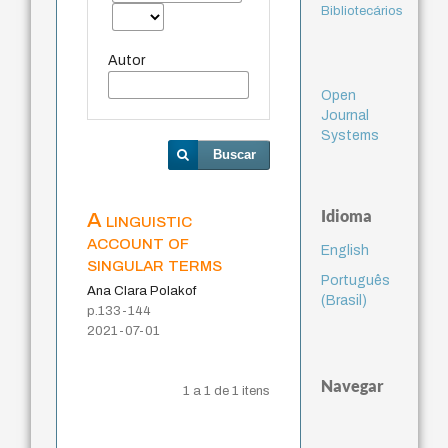
Bibliotecários
Autor
Open
Journal
Systems
Buscar
Idioma
A linguistic
account of
English
singular terms
Português
Ana Clara Polakof
(Brasil)
p.133-144
2021-07-01
Navegar
1 a 1 de 1 itens