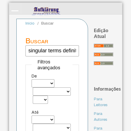
Início
/
Buscar
Edição
Atual
Buscar
Filtros
avançados
De
Informações
Para
Leitores
Até
Para
Autores
Para