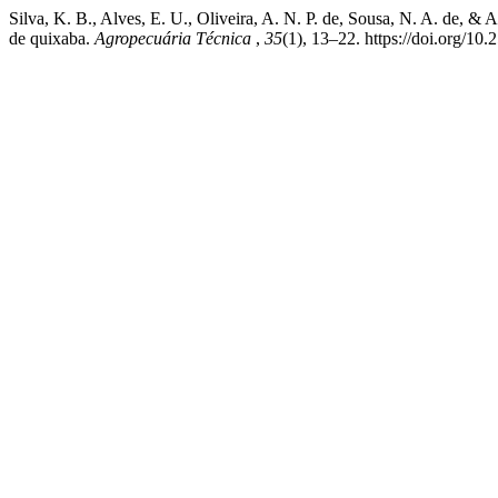
Silva, K. B., Alves, E. U., Oliveira, A. N. P. de, Sousa, N. A. de, & 
de quixaba.
Agropecuária Técnica
,
35
(1), 13–22. https://doi.org/10