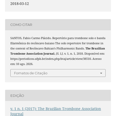
2018-03-12
COMO CITAR
SANTOS, Fabio Carmo Plácido. Repertório para trombone solo e banda
filarmônica do recôncavo baiano The solo repertoire for trombone in
the context of Recôncavo Bahian’s Philharmonic Bands.
The Brazilian
Trombone Association Journal
,
[S. l.]
, v. 1, n. 1, 2018. Disponível em:
https://periodicos.ufpb.br/index.php/btaj/article/view/38510. Acesso
em: 10 ago. 2026.
Fomatos de Citação
EDIÇÃO
v. 1 n. 1 (2017): The Brazilian Trombone Association
Journal