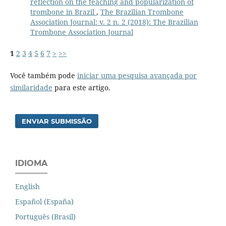
reflection on the teaching and popularization of
trombone in Brazil
,
The Brazilian Trombone
Association Journal: v. 2 n. 2 (2018): The Brazilian
Trombone Association Journal
1
2
3
4
5
6
7
>
>>
Você também pode
iniciar uma pesquisa avançada por
similaridade
para este artigo.
ENVIAR SUBMISSÃO
IDIOMA
English
Español (España)
Português (Brasil)