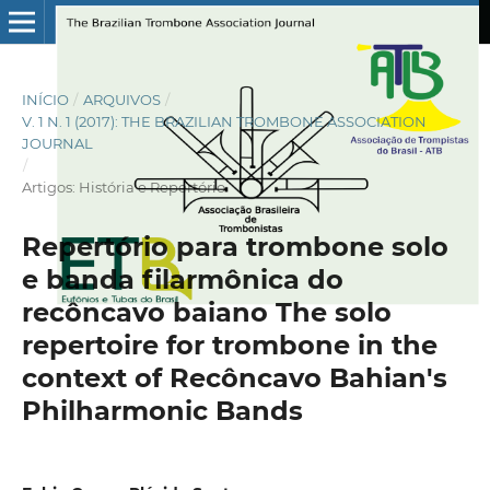
INÍCIO
/
ARQUIVOS
/
V. 1 N. 1 (2017): THE BRAZILIAN TROMBONE ASSOCIATION
JOURNAL
/
Artigos: História e Repertório
Repertório para trombone solo
e banda filarmônica do
recôncavo baiano The solo
repertoire for trombone in the
context of Recôncavo Bahian's
Philharmonic Bands