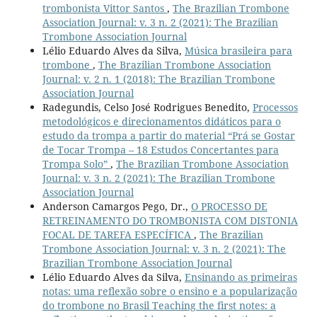
trombonista Vittor Santos
,
The Brazilian Trombone
Association Journal: v. 3 n. 2 (2021): The Brazilian
Trombone Association Journal
Lélio Eduardo Alves da Silva,
Música brasileira para
trombone
,
The Brazilian Trombone Association
Journal: v. 2 n. 1 (2018): The Brazilian Trombone
Association Journal
Radegundis, Celso José Rodrigues Benedito,
Processos
metodológicos e direcionamentos didáticos para o
estudo da trompa a partir do material “Prá se Gostar
de Tocar Trompa – 18 Estudos Concertantes para
Trompa Solo”
,
The Brazilian Trombone Association
Journal: v. 3 n. 2 (2021): The Brazilian Trombone
Association Journal
Anderson Camargos Pego, Dr.,
O PROCESSO DE
RETREINAMENTO DO TROMBONISTA COM DISTONIA
FOCAL DE TAREFA ESPECÍFICA
,
The Brazilian
Trombone Association Journal: v. 3 n. 2 (2021): The
Brazilian Trombone Association Journal
Lélio Eduardo Alves da Silva,
Ensinando as primeiras
notas: uma reflexão sobre o ensino e a popularização
do trombone no Brasil Teaching the first notes: a