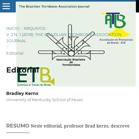
INÍCIO
/
ARQUIVOS
/
V. 2 N. 1 (2018): THE BRAZILIAN TROMBONE ASSOCIATION
JOURNAL
/
Editorial
Editorial
Bradley Kerns
University of Kentucky School of Music
RESUMO
Neste editorial, professor Brad kerns, descreve