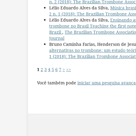
n. 2 (2018): The Brazilian Trombone Assoc
Lélio Eduardo Alves da Silva,
Música bra
2 n. 1 (2018): The Brazilian Trombone Ass
Lélio Eduardo Alves da Silva,
Ensinando as
trombone no Brasil Teaching the first note
Brazil
,
The Brazilian Trombone Association
Journal
Bruno Caminha Farias, Henderson de Jesu
alternativas no trombone: um estudo teór
1 (2018): The Brazilian Trombone Associat
1
2
3
4
5
6
7
>
>>
Você também pode
iniciar uma pesquisa avança