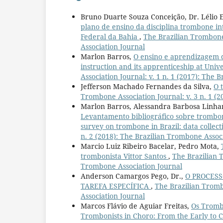
Bruno Duarte Souza Conceição, Dr. Lélio 
plano de ensino da disciplina trombone i
Federal da Bahia
,
The Brazilian Trombone 
Association Journal
Marlon Barros,
O ensino e aprendizagem 
instruction and its apprenticeship at Univ
Association Journal: v. 1 n. 1 (2017): The
Jefferson Machado Fernandes da Silva,
O 
Trombone Association Journal: v. 3 n. 1 (
Marlon Barros, Alessandra Barbosa Linhare
Levantamento bibliográfico sobre trombone
survey on trombone in Brazil: data collect
n. 2 (2018): The Brazilian Trombone Assoc
Marcio Luiz Ribeiro Bacelar, Pedro Mota,
trombonista Vittor Santos
,
The Brazilian T
Trombone Association Journal
Anderson Camargos Pego, Dr.,
O PROCES
TAREFA ESPECÍFICA
,
The Brazilian Tromb
Association Journal
Marcos Flávio de Aguiar Freitas,
Os Trombo
Trombonists in Choro: From the Early to 