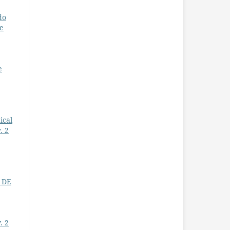
do
e
e
ical
. 2
 DE
. 2