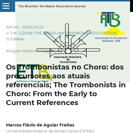
INÍCIO
/
ARQUIVOS
/
V. 2 N. 2 (2018): THE BRAZILIAN TROMBONE ASSOCIATION
JOURNAL
/
Artigos: História e Repertório
Os Trombonistas no Choro: dos
precursores aos atuais
referenciais; The Trombonists in
Choro: From the Early to
Current References
Marcos Flávio de Aguiar Freitas
Universidade Federal de Minas Gerais (UFMG)