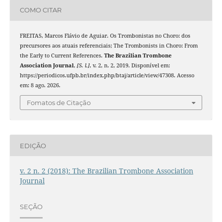
COMO CITAR
FREITAS, Marcos Flávio de Aguiar. Os Trombonistas no Choro: dos
precursores aos atuais referenciais; The Trombonists in Choro: From
the Early to Current References.
The Brazilian Trombone
Association Journal
,
[S. l.]
, v. 2, n. 2, 2019. Disponível em:
https://periodicos.ufpb.br/index.php/btaj/article/view/47308. Acesso
em: 8 ago. 2026.
Fomatos de Citação
EDIÇÃO
v. 2 n. 2 (2018): The Brazilian Trombone Association
Journal
SEÇÃO