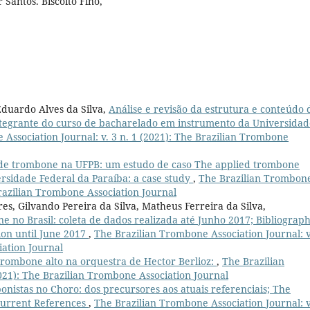
Santos. Biscoito Fino,
Eduardo Alves da Silva,
Análise e revisão da estrutura e conteúdo 
ntegrante do curso de bacharelado em instrumento da Universidad
Association Journal: v. 3 n. 1 (2021): The Brazilian Trombone
de trombone na UFPB: um estudo de caso The applied trombone
ersidade Federal da Paraíba: a case study
,
The Brazilian Trombon
 Brazilian Trombone Association Journal
s, Gilvando Pereira da Silva, Matheus Ferreira da Silva,
 no Brasil: coleta de dados realizada até Junho 2017; Bibliograph
ion until June 2017
,
The Brazilian Trombone Association Journal: v
iation Journal
trombone alto na orquestra de Hector Berlioz:
,
The Brazilian
2021): The Brazilian Trombone Association Journal
nistas no Choro: dos precursores aos atuais referenciais; The
Current References
,
The Brazilian Trombone Association Journal: v