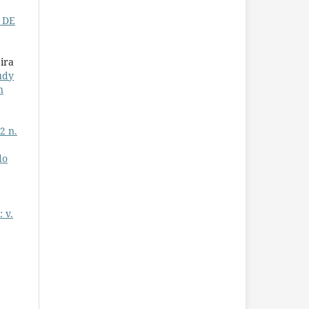
 DE
ira
udy
n
2 n.
do
 v.