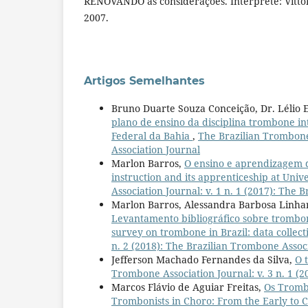
RENOVANDO as considerações. Intérprete: Vittor 
2007.
Artigos Semelhantes
Bruno Duarte Souza Conceição, Dr. Lélio 
plano de ensino da disciplina trombone i
Federal da Bahia
,
The Brazilian Trombone 
Association Journal
Marlon Barros,
O ensino e aprendizagem 
instruction and its apprenticeship at Univ
Association Journal: v. 1 n. 1 (2017): The
Marlon Barros, Alessandra Barbosa Linhare
Levantamento bibliográfico sobre trombone
survey on trombone in Brazil: data collect
n. 2 (2018): The Brazilian Trombone Assoc
Jefferson Machado Fernandes da Silva,
O 
Trombone Association Journal: v. 3 n. 1 (
Marcos Flávio de Aguiar Freitas,
Os Trombo
Trombonists in Choro: From the Early to 