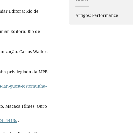
iar Editora: Rio de
Artigos: Performance
miar Editora: Rio de
anização: Carlos Walter. –
ha privilegiada da MPB.
a-ian-guest-testemunha-
o. Macaca Filmes. Ouro
&t=4413s
.