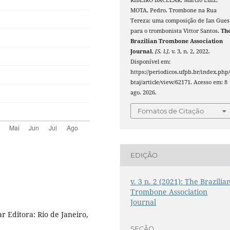
RIBEIRO BACELAR, Marcio Luiz;
MOTA, Pedro. Trombone na Rua
Tereza: uma composição de Ian Gues
para o trombonista Vittor Santos.
Th
Brazilian Trombone Association
Journal
,
[S. l.]
, v. 3, n. 2, 2022.
Disponível em:
https://periodicos.ufpb.br/index.php
btaj/article/view/62171. Acesso em: 8
ago. 2026.
Fomatos de Citação
EDIÇÃO
v. 3 n. 2 (2021): The Brazilia
Trombone Association
Journal
r Editora: Rio de Janeiro,
SEÇÃO