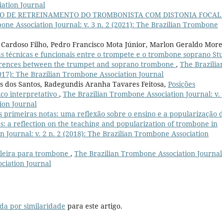
iation Journal
SO DE RETREINAMENTO DO TROMBONISTA COM DISTONIA FOCAL
one Association Journal: v. 3 n. 2 (2021): The Brazilian Trombone
Cardoso Filho, Pedro Francisco Mota Júnior, Marlon Geraldo More
as técnicas e funcionais entre o trompete e o trombone soprano St
fferences between the trumpet and soprano trombone
,
The Brazilia
2017): The Brazilian Trombone Association Journal
s dos Santos, Radegundis Aranha Tavares Feitosa,
Posições
ico interpretativo
,
The Brazilian Trombone Association Journal: v. 
ion Journal
 primeiras notas: uma reflexão sobre o ensino e a popularização 
s: a reflection on the teaching and popularization of trombone in
 Journal: v. 2 n. 2 (2018): The Brazilian Trombone Association
sileira para trombone
,
The Brazilian Trombone Association Journal:
ociation Journal
da por similaridade
para este artigo.