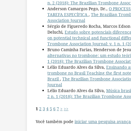
n. 2 (2018): The Brazilian Trombone Assoc
Anderson Camargos Pego, Dr.,
O PROCES
TAREFA ESPECÍFICA
,
The Brazilian Tromb
Association Journal
Sérgio de Figueredo Rocha, Marcos Edson 
Deluchi,
Estudo sobre potenciais diferenç
on potential technical and functional di
Trombone Association Journal: v. 1 n. 1 (
Bruno Caminha Farias, Henderson de Jesu
alternativas no trombone: um estudo teór
1 (2018): The Brazilian Trombone Associat
Lélio Eduardo Alves da Silva,
Ensinando as
trombone no Brasil Teaching the first note
Brazil
,
The Brazilian Trombone Association
Journal
Lélio Eduardo Alves da Silva,
Música bra
2 n. 1 (2018): The Brazilian Trombone Ass
1
2
3
4
5
6
7
>
>>
Você também pode
iniciar uma pesquisa avança