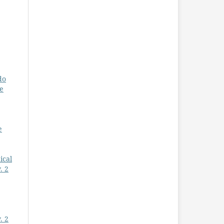
do
e
e
ical
. 2
. 2