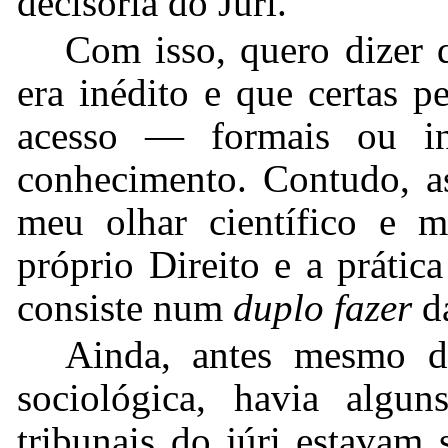
decisória do Júri.
Com isso, quero dizer 
era inédito e que certas p
acesso — formais ou i
conhecimento. Contudo, as
meu olhar científico e mi
próprio Direito e a prátic
consiste num
duplo fazer
da
Ainda, antes mesmo d
sociológica, havia algu
tribunais do júri estavam