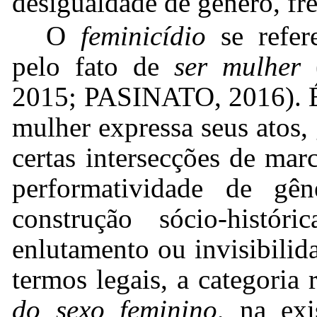
desigualdade de gênero, fre
O
feminicídio
se refer
pelo fato de
ser mulher
2015; PASINATO, 2016). É 
mulher expressa seus atos, 
certas intersecções de mar
performatividade de gên
construção sócio-histór
enlutamento ou invisibili
termos legais, a categoria
do sexo feminino
, na exi