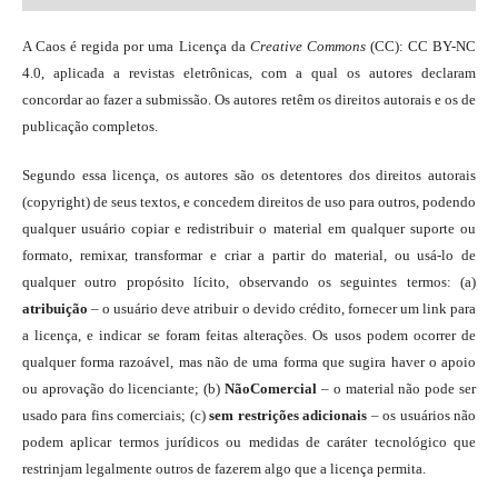
A Caos é regida por uma Licença da
Creative Commons
(CC): CC BY-NC
4.0, aplicada a revistas eletrônicas, com a qual os autores declaram
concordar ao fazer a submissão. Os autores retêm os direitos autorais e os de
publicação completos.
Segundo essa licença, os autores são os detentores dos direitos autorais
(copyright) de seus textos, e concedem direitos de uso para outros, podendo
qualquer usuário copiar e redistribuir o material em qualquer suporte ou
formato, remixar, transformar e criar a partir do material, ou usá-lo de
qualquer outro propósito lícito, observando os seguintes termos: (a)
atribuição
– o usuário deve atribuir o devido crédito, fornecer um link para
a licença, e indicar se foram feitas alterações. Os usos podem ocorrer de
qualquer forma razoável, mas não de uma forma que sugira haver o apoio
ou aprovação do licenciante; (b)
NãoComercial
– o material não pode ser
usado para fins comerciais; (c)
sem restrições adicionais
– os usuários não
podem aplicar termos jurídicos ou medidas de caráter tecnológico que
restrinjam legalmente outros de fazerem algo que a licença permita.