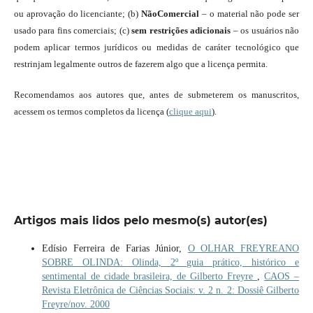
ou aprovação do licenciante; (b)
NãoComercial
– o material não pode ser
usado para fins comerciais; (c)
sem restrições adicionais
– os usuários não
podem aplicar termos jurídicos ou medidas de caráter tecnológico que
restrinjam legalmente outros de fazerem algo que a licença permita.
Recomendamos aos autores que, antes de submeterem os manuscritos,
acessem os termos completos da licença (
clique aqui
).
Artigos mais lidos pelo mesmo(s) autor(es)
Edísio Ferreira de Farias Júnior,
O OLHAR FREYREANO
SOBRE OLINDA: Olinda, 2º guia prático, histórico e
sentimental de cidade brasileira, de Gilberto Freyre
,
CAOS –
Revista Eletrônica de Ciências Sociais: v. 2 n. 2: Dossiê Gilberto
Freyre/nov. 2000