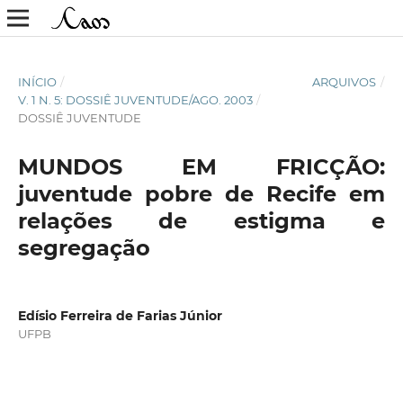
INÍCIO
/
ARQUIVOS
/
V. 1 N. 5: DOSSIÊ JUVENTUDE/AGO. 2003
/
DOSSIÊ JUVENTUDE
MUNDOS EM FRICÇÃO:
juventude pobre de Recife em
relações de estigma e
segregação
Edísio Ferreira de Farias Júnior
UFPB