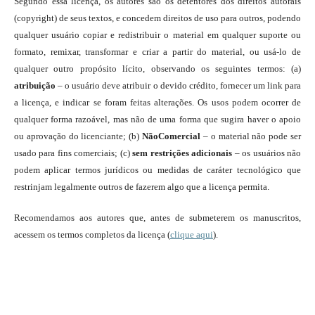
Segundo essa licença, os autores são os detentores dos direitos autorais
(copyright) de seus textos, e concedem direitos de uso para outros, podendo
qualquer usuário copiar e redistribuir o material em qualquer suporte ou
formato, remixar, transformar e criar a partir do material, ou usá-lo de
qualquer outro propósito lícito, observando os seguintes termos: (a)
atribuição
– o usuário deve atribuir o devido crédito, fornecer um link para
a licença, e indicar se foram feitas alterações. Os usos podem ocorrer de
qualquer forma razoável, mas não de uma forma que sugira haver o apoio
ou aprovação do licenciante; (b)
NãoComercial
– o material não pode ser
usado para fins comerciais; (c)
sem restrições adicionais
– os usuários não
podem aplicar termos jurídicos ou medidas de caráter tecnológico que
restrinjam legalmente outros de fazerem algo que a licença permita.
Recomendamos aos autores que, antes de submeterem os manuscritos,
acessem os termos completos da licença (
clique aqui
).