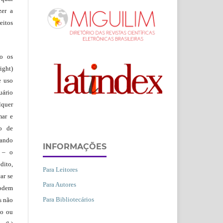
zer a
eitos
ão os
ight)
e uso
uário
lquer
mar e
lo de
vando
INFORMAÇÕES
– o
dito,
Para Leitores
ar se
Para Autores
podem
Para Bibliotecários
s não
io ou