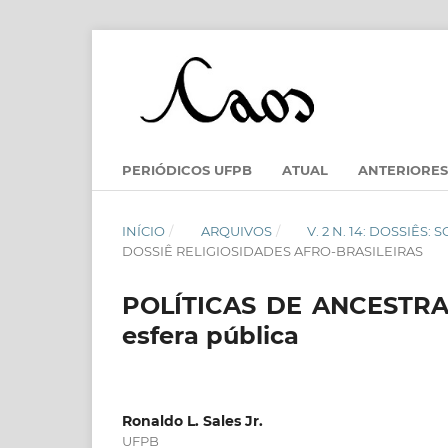
PERIÓDICOS UFPB
ATUAL
ANTERIORES
INÍCIO
/
ARQUIVOS
/
V. 2 N. 14: DOSSIÊS
DOSSIÊ RELIGIOSIDADES AFRO-BRASILEIRAS
POLÍTICAS DE ANCESTRAL
esfera pública
Ronaldo L. Sales Jr.
UFPB