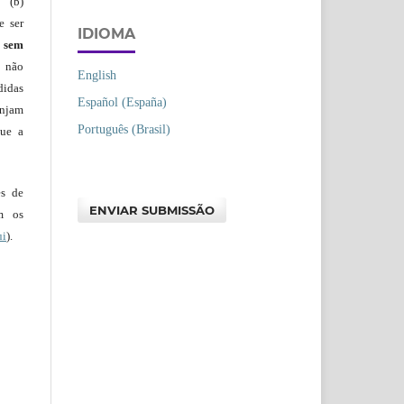
 (b)
e ser
IDIOMA
)
sem
s não
English
didas
Español (España)
injam
Português (Brasil)
que a
es de
ENVIAR SUBMISSÃO
em os
ui
).