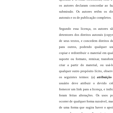
os autores declaram concordar ao fa
submissão. Os autores retêm os dir
autorais e os de publicação completos.
Segundo essa licença, os autores s
detentores dos direitos autorais (copyr
de seus textos, e concedem direitos d
para outros, podendo qualquer us
copiar e redistribuir o material em qua
suporte ou formato, remixar, transfor
criar a partir do material, ou usá-
qualquer outro propósito lícito, obser
os seguintes termos: (a)
atribuição
usuário deve atribuir o devido cré
fornecer um link para a licença, e indic
foram feitas alterações. Os usos 
ocorrer de qualquer forma razoável, ma
de uma forma que sugira haver o apo