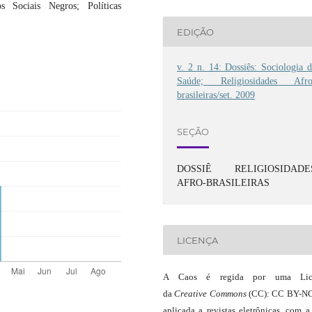
os Sociais Negros; Políticas
EDIÇÃO
v. 2 n. 14: Dossiês: Sociologia 
Saúde; Religiosidades Afro
brasileiras/set. 2009
SEÇÃO
DOSSIÊ RELIGIOSIDADE
AFRO-BRASILEIRAS
LICENÇA
A Caos é regida por uma Lic
da
Creative Commons
(CC): CC BY-NC
aplicada a revistas eletrônicas, com a