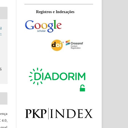
Registros e Indexações
da
-
S
ença
 4.0,
 qual