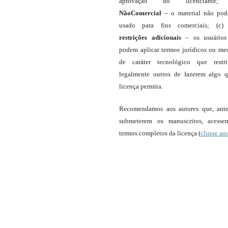
aprovação do licenciante;
NãoComercial
– o material não pod
usado para fins comerciais; (c
restrições adicionais
– os usuário
podem aplicar termos jurídicos ou me
de caráter tecnológico que restr
legalmente outros de fazerem algo 
licença permita.
Recomendamos aos autores que, ant
submeterem os manuscritos, acess
termos completos da licença (
clique aq