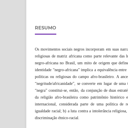
RESUMO
Os movimentos sociais negros incorporam em suas narrat
religiosas de matriz africana como parte relevante das l
negro-africana no Brasil, um mito de origem que define
identidade “negro-africana” implica a equivalência entre a
políticas ou religiosas do campo afro-brasileiro. A ance
“negritude/africanidade”, se converte em lugar de uma 
“negra” constitui-se, então, da conjunção de duas estratég
da religião afro-brasileira como patrimônio histórico e
internacional, considerada parte de uma política de
igualdade racial; b) a luta contra a intolerância religio
discriminação étnico-racial.