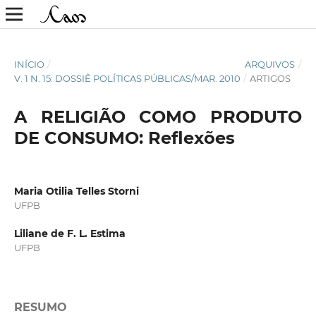
INÍCIO
/
ARQUIVOS
/
V. 1 N. 15: DOSSIÊ POLÍTICAS PÚBLICAS/MAR. 2010
/
ARTIGOS
A RELIGIÃO COMO PRODUTO
DE CONSUMO: Reflexões
Maria Otilia Telles Storni
UFPB
Liliane de F. L. Estima
UFPB
RESUMO