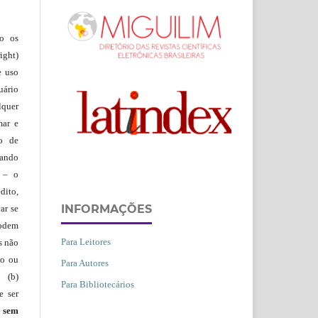
ão os
ight)
e uso
uário
lquer
mar e
lo de
vando
– o
dito,
INFORMAÇÕES
ar se
podem
Para Leitores
s não
io ou
Para Autores
 (b)
Para Bibliotecários
e ser
)
sem