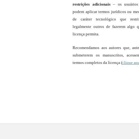
restrições adicionais
– os usuário
podem aplicar termos jurídicos ou me
de caráter tecnológico que restr
legalmente outros de fazerem algo 
licença permita.
Recomendamos aos autores que, ant
submeterem os manuscritos, acess
termos completos da licença (
clique aq