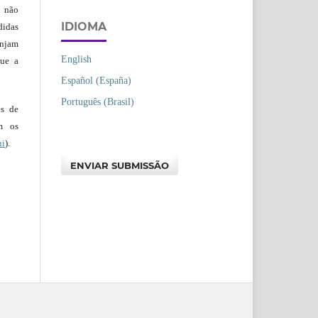
s não
IDIOMA
didas
injam
English
que a
Español (España)
Português (Brasil)
es de
em os
ui
).
ENVIAR SUBMISSÃO