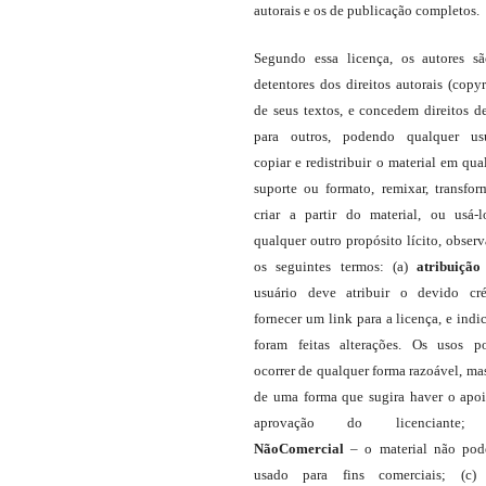
autorais e os de publicação completos.
Segundo essa licença, os autores s
detentores dos direitos autorais (copyr
de seus textos, e concedem direitos d
para outros, podendo qualquer us
copiar e redistribuir o material em qua
suporte ou formato, remixar, transfor
criar a partir do material, ou usá-
qualquer outro propósito lícito, obser
os seguintes termos: (a)
atribuição
usuário deve atribuir o devido cré
fornecer um link para a licença, e indic
foram feitas alterações. Os usos 
ocorrer de qualquer forma razoável, ma
de uma forma que sugira haver o apo
aprovação do licenciante;
NãoComercial
– o material não pod
usado para fins comerciais; (c