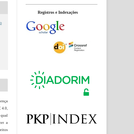
Registros e Indexações
o
ença
 4.0,
 qual
zer a
eitos