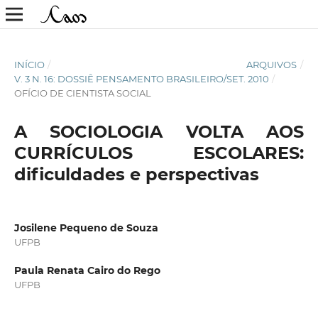
INÍCIO
/
ARQUIVOS
/
V. 3 N. 16: DOSSIÊ PENSAMENTO BRASILEIRO/SET. 2010
/
OFÍCIO DE CIENTISTA SOCIAL
A SOCIOLOGIA VOLTA AOS
CURRÍCULOS ESCOLARES:
dificuldades e perspectivas
Josilene Pequeno de Souza
UFPB
Paula Renata Cairo do Rego
UFPB