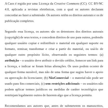
A Caos é regida por uma Licença da
Creative Commons
(CC): CC BY-NC
4.0, aplicada a revistas eletrônicas, com a qual os autores declaram
concordar ao fazer a submissão. Os autores retêm os direitos autorais e os de
publicação completos.
Segundo essa licença, os autores são os detentores dos direitos autorais
(copyright) de seus textos, e concedem direitos de uso para outros, podendo
qualquer usuário copiar e redistribuir o material em qualquer suporte ou
formato, remixar, transformar e criar a partir do material, ou usá-lo de
qualquer outro propósito lícito, observando os seguintes termos: (a)
atribuição
– o usuário deve atribuir o devido crédito, fornecer um link para
a licença, e indicar se foram feitas alterações. Os usos podem ocorrer de
qualquer forma razoável, mas não de uma forma que sugira haver o apoio
ou aprovação do licenciante; (b)
NãoComercial
– o material não pode ser
usado para fins comerciais; (c)
sem restrições adicionais
– os usuários não
podem aplicar termos jurídicos ou medidas de caráter tecnológico que
restrinjam legalmente outros de fazerem algo que a licença permita.
Recomendamos aos autores que, antes de submeterem os manuscritos,