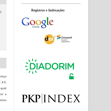
Registros e Indexações
e
ença
 4.0,
 qual
zer a
eitos