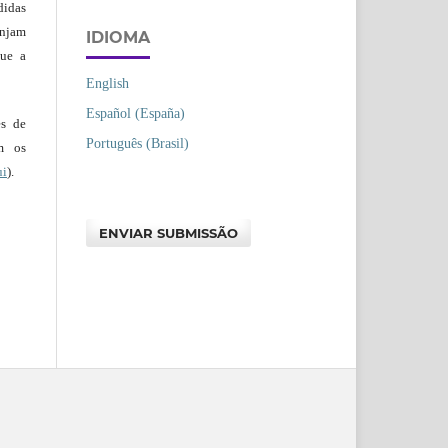
didas
injam
IDIOMA
que a
English
Español (España)
es de
Português (Brasil)
em os
ui
).
ENVIAR SUBMISSÃO