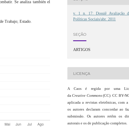
ombatir. Se analiza también el
v. 1 n. 17: Dossiê Avaliação d
Políticas Sociais/abr. 2011
de Trabajo; Estado.
SEÇÃO
ARTIGOS
LICENÇA
A Caos é regida por uma Lic
da
Creative Commons
(CC): CC BY-NC
aplicada a revistas eletrônicas, com a
os autores declaram concordar ao fa
submissão. Os autores retêm os dir
autorais e os de publicação completos.