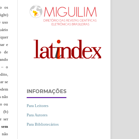
ão os
ight)
e uso
uário
lquer
mar e
lo de
vando
– o
dito,
ar se
podem
INFORMAÇÕES
s não
io ou
Para Leitores
 (b)
Para Autores
e ser
Para Bibliotecários
)
sem
s não