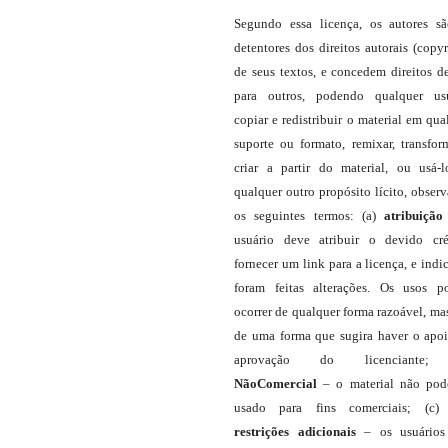
Segundo essa licença, os autores s
detentores dos direitos autorais (copyr
de seus textos, e concedem direitos d
para outros, podendo qualquer us
copiar e redistribuir o material em qua
suporte ou formato, remixar, transfor
criar a partir do material, ou usá-
qualquer outro propósito lícito, obser
os seguintes termos: (a)
atribuição
usuário deve atribuir o devido cré
fornecer um link para a licença, e indic
foram feitas alterações. Os usos 
ocorrer de qualquer forma razoável, ma
de uma forma que sugira haver o apo
aprovação do licenciante;
NãoComercial
– o material não pod
usado para fins comerciais; (c
restrições adicionais
– os usuário