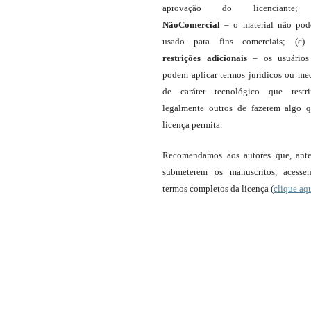
aprovação do licenciante;
NãoComercial
– o material não pod
usado para fins comerciais; (c
restrições adicionais
– os usuário
podem aplicar termos jurídicos ou me
de caráter tecnológico que restr
legalmente outros de fazerem algo 
licença permita.
Recomendamos aos autores que, ant
submeterem os manuscritos, acess
termos completos da licença (
clique aq