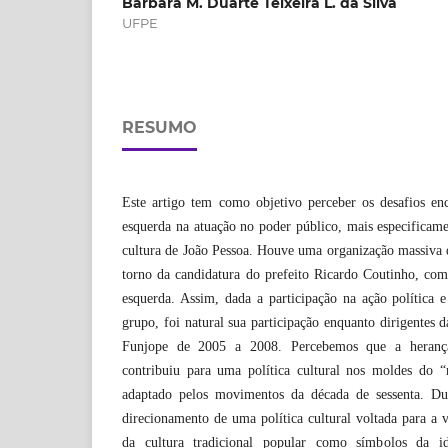
Bárbara M. Duarte Teixeira L. da Silva
UFPE
RESUMO
Este artigo tem como objetivo perceber os desafios enc
esquerda na atuação no poder público, mais especificam
cultura de João Pessoa. Houve uma organização massiva de
torno da candidatura do prefeito Ricardo Coutinho, com
esquerda. Assim, dada a participação na ação política e 
grupo, foi natural sua participação enquanto dirigentes da
Funjope de 2005 a 2008. Percebemos que a herança
contribuiu para uma política cultural nos moldes do 
adaptado pelos movimentos da década de sessenta. Du
direcionamento de uma política cultural voltada para a va
da cultura tradicional popular como símbolos da id