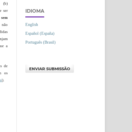
 (b)
IDIOMA
e ser
)
sem
English
s não
didas
Español (España)
injam
Português (Brasil)
que a
es de
ENVIAR SUBMISSÃO
em os
ui
).