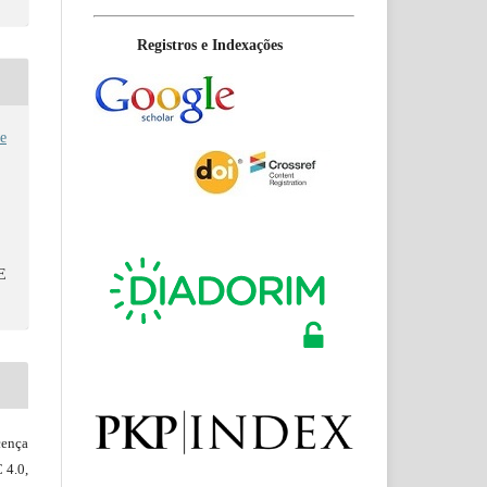
Registros e Indexações
e
E
ença
 4.0,