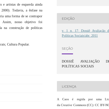
s e artistas de esquerda ainda
, 2000). Todavia, a ênfase na
ria uma forma de se contrapor
EDIÇÃO
. Assim, nosso objetivo foi
da na construção de políticas
v. 1 n. 17: Dossiê Avaliação d
Políticas Sociais/abr. 2011
urais; Cultura Popular.
SEÇÃO
DOSSIÊ AVALIAÇÃO D
POLÍTICAS SOCIAIS
LICENÇA
A Caos é regida por uma Lic
da
Creative Commons
(CC): CC BY-NC