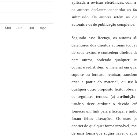
aplicada a revistas eletrônicas, com a
os autores declaram concordar ao fa
submissão. Os autores retêm os dir
autorais e os de publicação completos.
Segundo essa licença, os autores s
detentores dos direitos autorais (copyr
de seus textos, e concedem direitos d
para outros, podendo qualquer us
copiar e redistribuir o material em qua
suporte ou formato, remixar, transfor
criar a partir do material, ou usá-
qualquer outro propósito lícito, obser
os seguintes termos: (a)
atribuição
usuário deve atribuir o devido cré
fornecer um link para a licença, e indic
foram feitas alterações. Os usos 
ocorrer de qualquer forma razoável, ma
de uma forma que sugira haver o apo