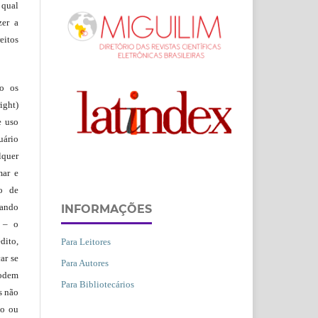
 qual
zer a
eitos
ão os
ight)
e uso
uário
lquer
mar e
lo de
vando
INFORMAÇÕES
– o
dito,
Para Leitores
ar se
Para Autores
podem
Para Bibliotecários
s não
io ou