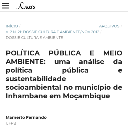
INÍCIO
/
ARQUIVOS
/
V. 2 N. 21: DOSSIÊ CULTURA E AMBIENTE/NOV.2012
/
DOSSIÊ CULTURA E AMBIENTE
POLÍTICA PÚBLICA E MEIO
AMBIENTE: uma análise da
política pública e
sustentabilidade
socioambiental no município de
Inhambane em Moçambique
Mamerto Fernando
UFPB