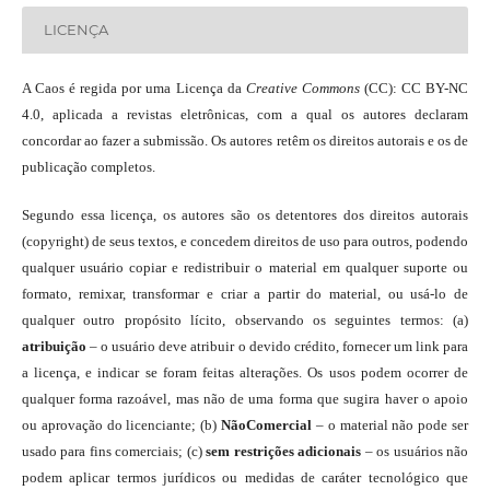
LICENÇA
A Caos é regida por uma Licença da
Creative Commons
(CC): CC BY-NC
4.0, aplicada a revistas eletrônicas, com a qual os autores declaram
concordar ao fazer a submissão. Os autores retêm os direitos autorais e os de
publicação completos.
Segundo essa licença, os autores são os detentores dos direitos autorais
(copyright) de seus textos, e concedem direitos de uso para outros, podendo
qualquer usuário copiar e redistribuir o material em qualquer suporte ou
formato, remixar, transformar e criar a partir do material, ou usá-lo de
qualquer outro propósito lícito, observando os seguintes termos: (a)
atribuição
– o usuário deve atribuir o devido crédito, fornecer um link para
a licença, e indicar se foram feitas alterações. Os usos podem ocorrer de
qualquer forma razoável, mas não de uma forma que sugira haver o apoio
ou aprovação do licenciante; (b)
NãoComercial
– o material não pode ser
usado para fins comerciais; (c)
sem restrições adicionais
– os usuários não
podem aplicar termos jurídicos ou medidas de caráter tecnológico que