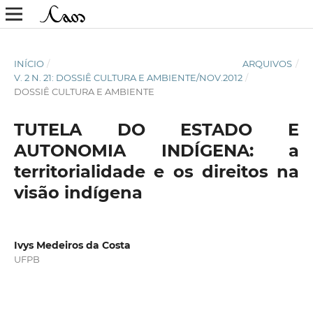
INÍCIO
/
ARQUIVOS
/
V. 2 N. 21: DOSSIÊ CULTURA E AMBIENTE/NOV.2012
/
DOSSIÊ CULTURA E AMBIENTE
TUTELA DO ESTADO E
AUTONOMIA INDÍGENA: a
territorialidade e os direitos na
visão indígena
Ivys Medeiros da Costa
UFPB