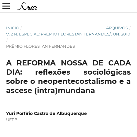
INÍCIO
/
ARQUIVOS
/
V. 2 N. ESPECIAL: PRÊMIO FLORESTAN FERNANDES/JUN. 2010
/
PRÊMIO FLORESTAN FERNANDES
A REFORMA NOSSA DE CADA
DIA: reflexões sociológicas
sobre o neopentecostalismo e a
ascese (intra)mundana
Yuri Porfírio Castro de Albuquerque
UFPB