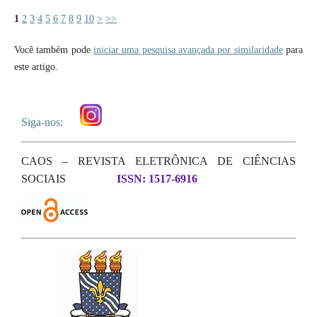
1
2
3
4
5
6
7
8
9
10
>
>>
Você também pode
iniciar uma pesquisa avançada por similaridade
para
este artigo.
Siga-nos:
CAOS – REVISTA ELETRÔNICA DE CIÊNCIAS
SOCIAIS
ISSN: 1517-6916