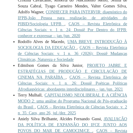
Cristina Cavalcante, Roberta do Nascimento Mello, Selma de
Souza Cabral, Tyago Carneiro Mendes, Valter Gomes Silva,
Adolfo Wagner,
CONHECER PARA INTERVIR: diagnóstico do
IFPB-João Pessoa para realização de atividades do
PIBID/Sociologia UFPB
,
CAOS – Revista Eletrônica de
Ciências Sociais: v. 1 n. 24: Dossiê Por Dentro do IFPB:
conhecer e expressar – jan./jun. 2020
Rodolfo Alves de Macedo,
UMA BREVE INTRODUÇÃO À
SOCIOLOGIA DA EDUCAÇÃO
,
CAOS – Revista Eletrônica
de Ciências Sociais: v. 1 n. 36 (2026): Dossiê Mudanças
Climáticas, Natureza e Sociedade
Edmilson Gomes da Silva Junior,
PROJETO JABRE E
ESTRATÉGIAS DE PRODUÇÃO E CIRCULAÇÃO DE
CINEMA NA PARAÍBA
,
CAOS – Revista Eletrônica de
Ciências Sociais: v. 1 n. 26: Dossiê Poéticas Políticas
Afrodiaspóricas: abordagens interdisciplinares – jan./jun. 2021
Terry Mulhall,
CAPITALISMO NEOLIBERAL E A CIÊNCIA
MODO 2: uma análise do Programa Nacional de Pós-graduação
do Brasil
,
CAOS – Revista Eletrônica de Ciências Sociais: v. 2
n. 35: Caos, ano 26, jul./dez. 2025
Aniely Silva Brilhante, Alcides Fernando Gussi,
AVALIAÇÃO
DA POLÍTICA DE EXPANSÃO DO IFCE JUNTO AOS
POVOS DO MAR DE CAMOCIM/CE
,
CAOS – Revista