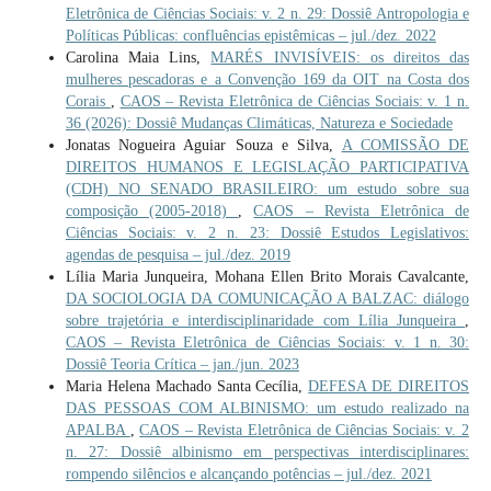
Eletrônica de Ciências Sociais: v. 2 n. 29: Dossiê Antropologia e
Políticas Públicas: confluências epistêmicas – jul./dez. 2022
Carolina Maia Lins,
MARÉS INVISÍVEIS: os direitos das
mulheres pescadoras e a Convenção 169 da OIT na Costa dos
Corais
,
CAOS – Revista Eletrônica de Ciências Sociais: v. 1 n.
36 (2026): Dossiê Mudanças Climáticas, Natureza e Sociedade
Jonatas Nogueira Aguiar Souza e Silva,
A COMISSÃO DE
DIREITOS HUMANOS E LEGISLAÇÃO PARTICIPATIVA
(CDH) NO SENADO BRASILEIRO: um estudo sobre sua
composição (2005-2018)
,
CAOS – Revista Eletrônica de
Ciências Sociais: v. 2 n. 23: Dossiê Estudos Legislativos:
agendas de pesquisa – jul./dez. 2019
Lília Maria Junqueira, Mohana Ellen Brito Morais Cavalcante,
DA SOCIOLOGIA DA COMUNICAÇÃO A BALZAC: diálogo
sobre trajetória e interdisciplinaridade com Lília Junqueira
,
CAOS – Revista Eletrônica de Ciências Sociais: v. 1 n. 30:
Dossiê Teoria Crítica – jan./jun. 2023
Maria Helena Machado Santa Cecília,
DEFESA DE DIREITOS
DAS PESSOAS COM ALBINISMO: um estudo realizado na
APALBA
,
CAOS – Revista Eletrônica de Ciências Sociais: v. 2
n. 27: Dossiê albinismo em perspectivas interdisciplinares:
rompendo silêncios e alcançando potências – jul./dez. 2021