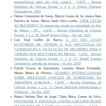
antropológicas sobre um viver costeiro
,
CAOS – Revista
Eletrônica de Ciências Sociais: v. 2 n. 9: Prêmio Florestan
Fernandes/set. 2005
Denise Clementino de Souza, Marcio Gomes de Sá, Jessica Rani
Ferreira de Sousa, Myrna Suely Silva Lorêto,
ONDE ESTÃO
AS MULHERES? Os lugares das artesãs na comunidade do Alto
do Moura – PE
,
CAOS – Revista Eletrônica de Ciências
Sociais: v. 1 n. 30: Dossiê Teoria Crítica – jan./jun. 2023
Laís Tojal Coelho de Barros,
A LEI DAS COTAS
ELEITORAIS DE GÊNERO E SUA INFLUÊNCIA NA
CANDIDATURA E NA ELEIÇÃO DE MULHERES PARA A
CÂMARA DOS DEPUTADOS DO BRASIL
,
CAOS – Revista
Eletrônica de Ciências Sociais: v. 2 n. 23: Dossiê Estudos
Legislativos: agendas de pesquisa – jul./dez. 2019
Emylli Tavares do Nascimento, Leonísia Moura Fernandes,
Muana Moura de Oliveira,
OLHARES INTERSECCIONAIS
SOBRE PROCESSOS JUDICIAIS DE FEMINICÍDIO NA
AMAZÔNIA ACREANA
,
CAOS – Revista Eletrônica de
Ciências Sociais: v. 2 n. 31: Dossiê Reflexões Interseccionais e
Violências – jul./dez. 2023
Bianca Stefany Dias de Jorge, Tânia Maria Gomes da Silva,
INIQUIDADE E VIOLÊNCIA CONTRA A MULHER NEGRA