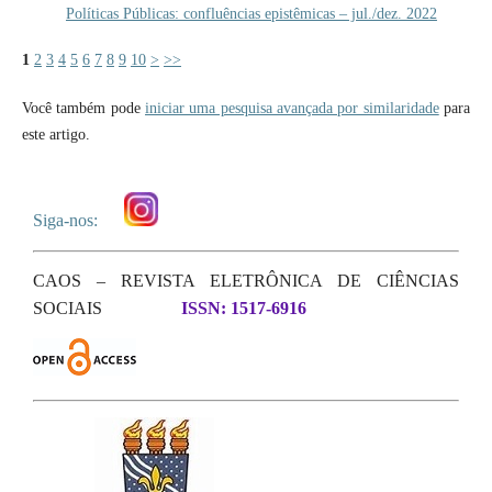
Políticas Públicas: confluências epistêmicas – jul./dez. 2022
1
2
3
4
5
6
7
8
9
10
>
>>
Você também pode
iniciar uma pesquisa avançada por similaridade
para
este artigo.
Siga-nos:
CAOS – REVISTA ELETRÔNICA DE CIÊNCIAS
SOCIAIS
ISSN: 1517-6916