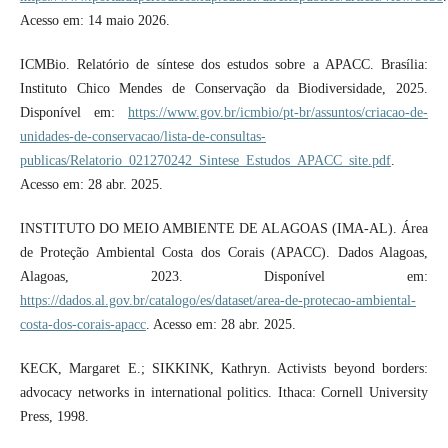
Acesso em: 14 maio 2026.
ICMBio. Relatório de síntese dos estudos sobre a APACC. Brasília:
Instituto Chico Mendes de Conservação da Biodiversidade, 2025.
Disponível em:
https://www.gov.br/icmbio/pt-br/assuntos/criacao-de-
unidades-de-conservacao/lista-de-consultas-
publicas/Relatorio_021270242_Sintese_Estudos_APACC_site.pdf
.
Acesso em: 28 abr. 2025.
INSTITUTO DO MEIO AMBIENTE DE ALAGOAS (IMA-AL). Área
de Proteção Ambiental Costa dos Corais (APACC). Dados Alagoas,
Alagoas, 2023. Disponível em:
https://dados.al.gov.br/catalogo/es/dataset/area-de-protecao-ambiental-
costa-dos-corais-apacc
. Acesso em: 28 abr. 2025.
KECK, Margaret E.; SIKKINK, Kathryn. Activists beyond borders:
advocacy networks in international politics. Ithaca: Cornell University
Press, 1998.