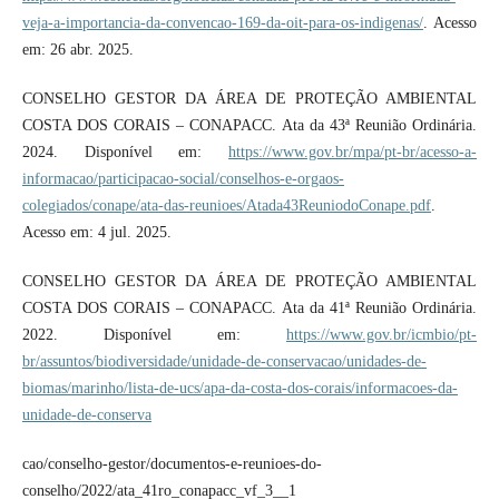
veja-a-importancia-da-convencao-169-da-oit-para-os-indigenas/
. Acesso
em: 26 abr. 2025.
CONSELHO GESTOR DA ÁREA DE PROTEÇÃO AMBIENTAL
COSTA DOS CORAIS – CONAPACC. Ata da 43ª Reunião Ordinária.
2024. Disponível em:
https://www.gov.br/mpa/pt-br/acesso-a-
informacao/participacao-social/conselhos-e-orgaos-
colegiados/conape/ata-das-reunioes/Atada43ReuniodoConape.pdf
.
Acesso em: 4 jul. 2025.
CONSELHO GESTOR DA ÁREA DE PROTEÇÃO AMBIENTAL
COSTA DOS CORAIS – CONAPACC. Ata da 41ª Reunião Ordinária.
2022. Disponível em:
https://www.gov.br/icmbio/pt-
br/assuntos/biodiversidade/unidade-de-conservacao/unidades-de-
biomas/marinho/lista-de-ucs/apa-da-costa-dos-corais/informacoes-da-
unidade-de-conserva
cao/conselho-gestor/documentos-e-reunioes-do-
conselho/2022/ata_41ro_conapacc_vf_3__1