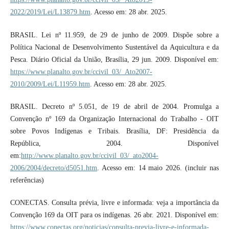
2022/2019/Lei/L13879.htm
. Acesso em: 28 abr. 2025.
BRASIL. Lei nº 11.959, de 29 de junho de 2009. Dispõe sobre a
Política Nacional de Desenvolvimento Sustentável da Aquicultura e da
Pesca. Diário Oficial da União, Brasília, 29 jun. 2009. Disponível em:
https://www.planalto.gov.br/ccivil_03/_Ato2007-
2010/2009/Lei/L11959.htm
. Acesso em: 28 abr. 2025.
BRASIL. Decreto nº 5.051, de 19 de abril de 2004. Promulga a
Convenção nº 169 da Organização Internacional do Trabalho - OIT
sobre Povos Indígenas e Tribais. Brasília, DF: Presidência da
República, 2004. Disponível
em:
http://www.planalto.gov.br/ccivil_03/_ato2004-
2006/2004/decreto/d5051.htm
. Acesso em: 14 maio 2026. (incluir nas
referências)
CONECTAS. Consulta prévia, livre e informada: veja a importância da
Convenção 169 da OIT para os indígenas. 26 abr. 2021. Disponível em:
https://www.conectas.org/noticias/consulta-previa-livre-e-informada-