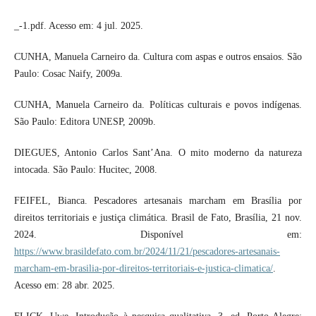
_-1.pdf. Acesso em: 4 jul. 2025.
CUNHA, Manuela Carneiro da. Cultura com aspas e outros ensaios. São
Paulo: Cosac Naify, 2009a.
CUNHA, Manuela Carneiro da. Políticas culturais e povos indígenas.
São Paulo: Editora UNESP, 2009b.
DIEGUES, Antonio Carlos Sant’Ana. O mito moderno da natureza
intocada. São Paulo: Hucitec, 2008.
FEIFEL, Bianca. Pescadores artesanais marcham em Brasília por
direitos territoriais e justiça climática. Brasil de Fato, Brasília, 21 nov.
2024. Disponível em:
https://www.brasildefato.com.br/2024/11/21/pescadores-artesanais-
marcham-em-brasilia-por-direitos-territoriais-e-justica-climatica/
.
Acesso em: 28 abr. 2025.