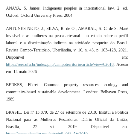
ANAYA, S. James. Indigenous peoples in international law. 2. ed.
Oxford: Oxford University Press, 2004.
ANTUNES NETO, J.; SILVA, R. de O.; AMARAL, S. C. de S. Maré
invisível e as mulheres na pesca artesanal: um estudo sobre o perfil
laboral e a discriminação indireta na atividade pesqueira do Brasil.
Revista Campo-Território, Uberlândia, v. 16, n. 43, p. 103–128, 2021.
Disponível em:
https://seer.ufu.br/index.php/campoterritorio/article/view/62618
. Acesso
em: 14 maio 2026.
BERKES, Fikret. Common property resources: ecology and
community-based sustainable development. Londres: Belhaven Press,
1989.
BRASIL. Lei nº 13.879, de 27 de setembro de 2019. Institui a Política
Nacional para as Mulheres Pescadoras. Diário Oficial da União,
Brasília, 27 set. 2019. Disponível em:
https://www.planalto.gov.br/ccivil_03/_Ato2019-