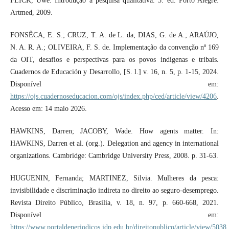
FLICK, Uwe. Introdução à pesquisa qualitativa. 3. ed. Porto Alegre:
Artmed, 2009.
FONSÊCA, E. S.; CRUZ, T. A. de L. da; DIAS, G. de A.; ARAÚJO,
N. A. R. A.; OLIVEIRA, F. S. de. Implementação da convenção nº 169
da OIT, desafios e perspectivas para os povos indígenas e tribais.
Cuadernos de Educación y Desarrollo, [S. l.] v. 16, n. 5, p. 1-15, 2024.
Disponível em:
https://ojs.cuadernoseducacion.com/ojs/index.php/ced/article/view/4206
.
Acesso em: 14 maio 2026.
HAWKINS, Darren; JACOBY, Wade. How agents matter. In:
HAWKINS, Darren et al. (org.). Delegation and agency in international
organizations. Cambridge: Cambridge University Press, 2008. p. 31-63.
HUGUENIN, Fernanda; MARTINEZ, Silvia. Mulheres da pesca:
invisibilidade e discriminação indireta no direito ao seguro-desemprego.
Revista Direito Público, Brasília, v. 18, n. 97, p. 660-668, 2021.
Disponível em:
https://www.portaldeperiodicos.idp.edu.br/direitopublico/article/view/5038
.