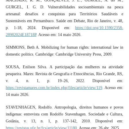
MACHADO, R. M.; GONÇALVES, J. E.; GURGEL, A. do M.;
GURGEL, I. G. D. Vulnerabilidades socioambientais na pesca
artesanal: desafios e conquistas para Territórios Saudáveis e
Sustentáveis em Pernambuco. Saúde em Debate, Rio de Janeiro, v. 48,
p. 1-18, 2024. Disponível em:
https://doi.org/10.1590/2358-
28982024E18718P
. Acesso em: 14 maio 2026.
SIMMONS, Beth A. Mobilizing for human rights: international law in
domestic politics. Cambridge: Cambridge University Press, 2009.
SOUSA, Enilson Silva. A participação das mulheres na atividade
pesqueira. Mares: Revista de Geografia e Etnociências, Rio Grande, RS,
v. 4, n. 1, p. 19–26, 2022. Disponível em:
https://revistamares.com.br/index.php/files/article/view/119
. Acesso em:
14 maio 2026.
STAVENHAGEN, Rodolfo. Antropologia, direitos humanos e povos
indígenas: entrevista com Rodolfo Stavenhagen. Sociedade e Cultura,
Goiânia, v. 13, n. 1, p. 137-142, 2010. Disponível em:
https://revistas.ufg.br/fcs/article/view/11180
. Acesso em: 26 abr. 2025.