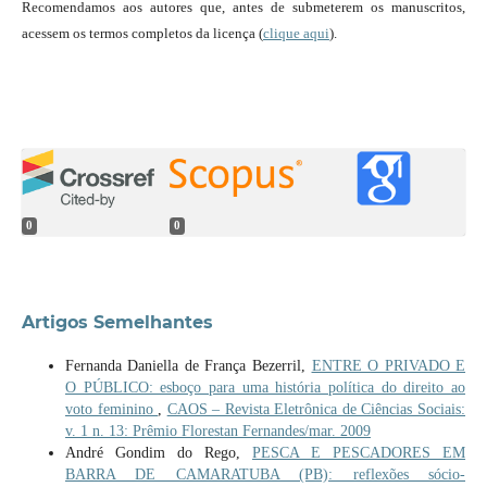
Recomendamos aos autores que, antes de submeterem os manuscritos,
acessem os termos completos da licença (
clique aqui
).
0
0
Artigos Semelhantes
Fernanda Daniella de França Bezerril,
ENTRE O PRIVADO E
O PÚBLICO: esboço para uma história política do direito ao
voto feminino
,
CAOS – Revista Eletrônica de Ciências Sociais:
v. 1 n. 13: Prêmio Florestan Fernandes/mar. 2009
André Gondim do Rego,
PESCA E PESCADORES EM
BARRA DE CAMARATUBA (PB): reflexões sócio-