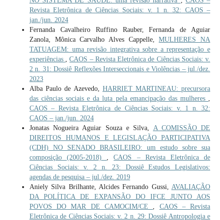
NO SISTEMA DE SAÚDE: uma revisão narrativa
,
CAOS –
Revista Eletrônica de Ciências Sociais: v. 1 n. 32: CAOS –
jan./jun. 2024
Fernanda Cavalheiro Ruffino Rauber, Fernanda de Aguiar
Zanola, Mônica Carvalho Alves Cappelle,
MULHERES NA
TATUAGEM: uma revisão integrativa sobre a representação e
experiências
,
CAOS – Revista Eletrônica de Ciências Sociais: v.
2 n. 31: Dossiê Reflexões Interseccionais e Violências – jul./dez.
2023
Alba Paulo de Azevedo,
HARRIET MARTINEAU: precursora
das ciências sociais e da luta pela emancipação das mulheres
,
CAOS – Revista Eletrônica de Ciências Sociais: v. 1 n. 32:
CAOS – jan./jun. 2024
Jonatas Nogueira Aguiar Souza e Silva,
A COMISSÃO DE
DIREITOS HUMANOS E LEGISLAÇÃO PARTICIPATIVA
(CDH) NO SENADO BRASILEIRO: um estudo sobre sua
composição (2005-2018)
,
CAOS – Revista Eletrônica de
Ciências Sociais: v. 2 n. 23: Dossiê Estudos Legislativos:
agendas de pesquisa – jul./dez. 2019
Aniely Silva Brilhante, Alcides Fernando Gussi,
AVALIAÇÃO
DA POLÍTICA DE EXPANSÃO DO IFCE JUNTO AOS
POVOS DO MAR DE CAMOCIM/CE
,
CAOS – Revista
Eletrônica de Ciências Sociais: v. 2 n. 29: Dossiê Antropologia e