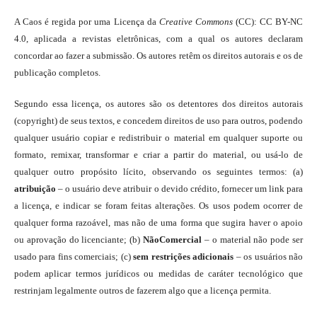
A Caos é regida por uma Licença da
Creative Commons
(CC): CC BY-NC
4.0, aplicada a revistas eletrônicas, com a qual os autores declaram
concordar ao fazer a submissão. Os autores retêm os direitos autorais e os de
publicação completos.
Segundo essa licença, os autores são os detentores dos direitos autorais
(copyright) de seus textos, e concedem direitos de uso para outros, podendo
qualquer usuário copiar e redistribuir o material em qualquer suporte ou
formato, remixar, transformar e criar a partir do material, ou usá-lo de
qualquer outro propósito lícito, observando os seguintes termos: (a)
atribuição
– o usuário deve atribuir o devido crédito, fornecer um link para
a licença, e indicar se foram feitas alterações. Os usos podem ocorrer de
qualquer forma razoável, mas não de uma forma que sugira haver o apoio
ou aprovação do licenciante; (b)
NãoComercial
– o material não pode ser
usado para fins comerciais; (c)
sem restrições adicionais
– os usuários não
podem aplicar termos jurídicos ou medidas de caráter tecnológico que
restrinjam legalmente outros de fazerem algo que a licença permita.