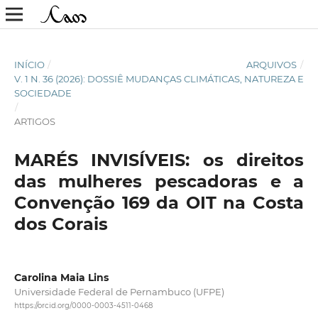
INÍCIO
/
ARQUIVOS
/
V. 1 N. 36 (2026): DOSSIÊ MUDANÇAS CLIMÁTICAS, NATUREZA E
SOCIEDADE
/
ARTIGOS
MARÉS INVISÍVEIS: os direitos
das mulheres pescadoras e a
Convenção 169 da OIT na Costa
dos Corais
Carolina Maia Lins
Universidade Federal de Pernambuco (UFPE)
https://orcid.org/0000-0003-4511-0468