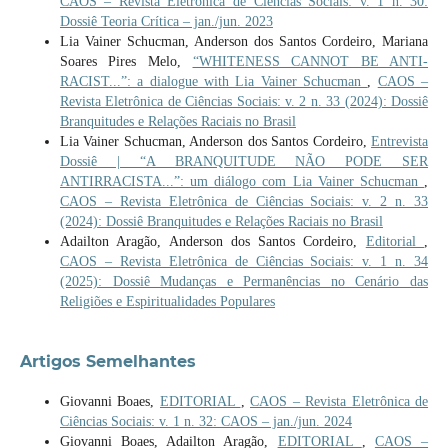
CAOS – Revista Eletrônica de Ciências Sociais: v. 1 n. 30:
Dossiê Teoria Crítica – jan./jun. 2023
Lia Vainer Schucman, Anderson dos Santos Cordeiro, Mariana
Soares Pires Melo,
“WHITENESS CANNOT BE ANTI-
RACIST...”: a dialogue with Lia Vainer Schucman
,
CAOS –
Revista Eletrônica de Ciências Sociais: v. 2 n. 33 (2024): Dossiê
Branquitudes e Relações Raciais no Brasil
Lia Vainer Schucman, Anderson dos Santos Cordeiro,
Entrevista
Dossiê | “A BRANQUITUDE NÃO PODE SER
ANTIRRACISTA...”: um diálogo com Lia Vainer Schucman
,
CAOS – Revista Eletrônica de Ciências Sociais: v. 2 n. 33
(2024): Dossiê Branquitudes e Relações Raciais no Brasil
Adailton Aragão, Anderson dos Santos Cordeiro,
Editorial
,
CAOS – Revista Eletrônica de Ciências Sociais: v. 1 n. 34
(2025): Dossiê Mudanças e Permanências no Cenário das
Religiões e Espiritualidades Populares
Artigos Semelhantes
Giovanni Boaes,
EDITORIAL
,
CAOS – Revista Eletrônica de
Ciências Sociais: v. 1 n. 32: CAOS – jan./jun. 2024
Giovanni Boaes, Adailton Aragão,
EDITORIAL
,
CAOS –