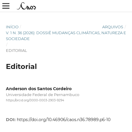
INÍCIO
/
ARQUIVOS
/
V. 1 N. 36 (2026): DOSSIÊ MUDANÇAS CLIMÁTICAS, NATUREZA E
SOCIEDADE
/
EDITORIAL
Editorial
Anderson dos Santos Cordeiro
Universidade Federal de Pernambuco
https://orcid.org/0000-0003-2903-9294
DOI:
https://doi.org/10.46906/caos.n36.78989.p6-10