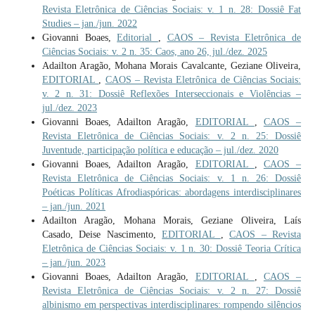
Revista Eletrônica de Ciências Sociais: v. 1 n. 28: Dossiê Fat
Studies – jan./jun. 2022
Giovanni Boaes,
Editorial
,
CAOS – Revista Eletrônica de
Ciências Sociais: v. 2 n. 35: Caos, ano 26, jul./dez. 2025
Adailton Aragão, Mohana Morais Cavalcante, Geziane Oliveira,
EDITORIAL
,
CAOS – Revista Eletrônica de Ciências Sociais:
v. 2 n. 31: Dossiê Reflexões Interseccionais e Violências –
jul./dez. 2023
Giovanni Boaes, Adailton Aragão,
EDITORIAL
,
CAOS –
Revista Eletrônica de Ciências Sociais: v. 2 n. 25: Dossiê
Juventude, participação política e educação – jul./dez. 2020
Giovanni Boaes, Adailton Aragão,
EDITORIAL
,
CAOS –
Revista Eletrônica de Ciências Sociais: v. 1 n. 26: Dossiê
Poéticas Políticas Afrodiaspóricas: abordagens interdisciplinares
– jan./jun. 2021
Adailton Aragão, Mohana Morais, Geziane Oliveira, Laís
Casado, Deise Nascimento,
EDITORIAL
,
CAOS – Revista
Eletrônica de Ciências Sociais: v. 1 n. 30: Dossiê Teoria Crítica
– jan./jun. 2023
Giovanni Boaes, Adailton Aragão,
EDITORIAL
,
CAOS –
Revista Eletrônica de Ciências Sociais: v. 2 n. 27: Dossiê
albinismo em perspectivas interdisciplinares: rompendo silêncios