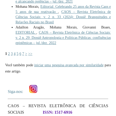
e alcançando potências – jul./dez. 2021
Mohana Morais,
Editorial: Celebrando 25 anos da Revista Caos e
5 anos de sua reativação
,
CAOS – Revista Eletrônica de
Ciências Sociais: v. 2 n. 33 (2024): Dossiê Branquitudes e
Relações Raciais no Brasil
Adailton Aragão, Mohana Morais, Giovanni Boaes,
EDITORIAL
,
CAOS – Revista Eletrônica de Ciências Sociais:
v. 2 n. 29: Dossiê Antropologia e Políticas Públicas: confluências
epistêmicas – jul./dez. 2022
1
2
3
4
5
6
7
>
>>
Você também pode
iniciar uma pesquisa avançada por similaridade
para
este artigo.
Siga-nos:
CAOS – REVISTA ELETRÔNICA DE CIÊNCIAS
SOCIAIS
ISSN: 1517-6916