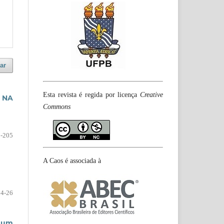
ar
Esta revista é regida por licença
Creative
 NA
Commons
-205
A Caos é associada à
14-26
 um