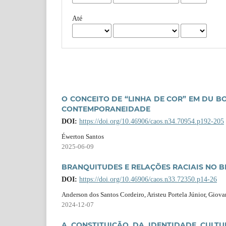
Até
O CONCEITO DE “LINHA DE COR” EM DU B
CONTEMPORANEIDADE
DOI:
https://doi.org/10.46906/caos.n34.70954.p192-205
Éwerton Santos
2025-06-09
BRANQUITUDES E RELAÇÕES RACIAIS NO BRA
DOI:
https://doi.org/10.46906/caos.n33.72350.p14-26
Anderson dos Santos Cordeiro, Aristeu Portela Júnior, Giov
2024-12-07
A CONSTITUIÇÃO DA IDENTIDADE CULT