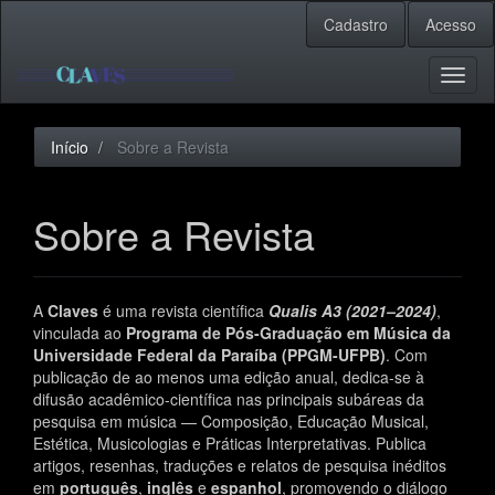
Navegação
Cadastro
Acesso
Principal
Conteúdo
principal
Toggl
Barra
naviga
Lateral
Início
Sobre a Revista
Sobre a Revista
A
Claves
é uma revista científica
Qualis A3 (2021–2024)
,
vinculada ao
Programa de Pós-Graduação em Música da
Universidade Federal da Paraíba (PPGM-UFPB)
. Com
publicação de ao menos uma edição anual, dedica-se à
difusão acadêmico-científica nas principais subáreas da
pesquisa em música — Composição, Educação Musical,
Estética, Musicologias e Práticas Interpretativas. Publica
artigos, resenhas, traduções e relatos de pesquisa inéditos
em
português
,
inglês
e
espanhol
, promovendo o diálogo