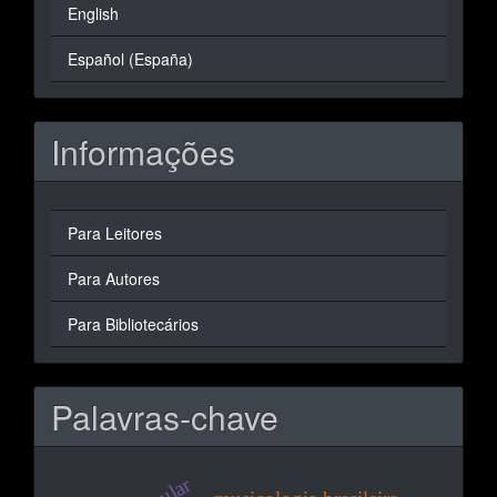
English
Español (España)
Informações
Para Leitores
Para Autores
Para Bibliotecários
Palavras-chave