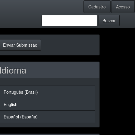
Cadastro
Acesso
Buscar
nviar
Enviar Submissão
ubmissão
Idioma
Português (Brasil)
English
Español (España)