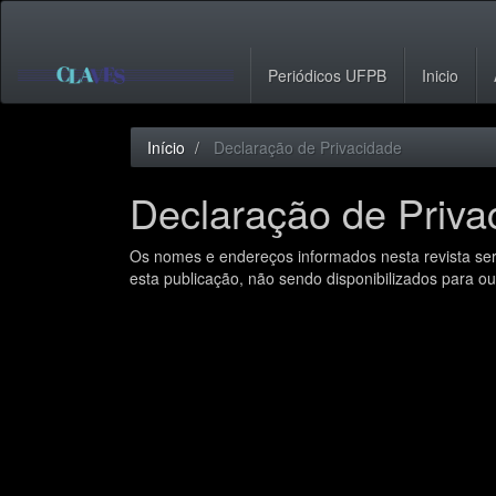
Navegação
Principal
Conteúdo
Periódicos UFPB
Inicio
principal
Barra
Lateral
Início
Declaração de Privacidade
Declaração de Priva
Os nomes e endereços informados nesta revista ser
esta publicação, não sendo disponibilizados para out