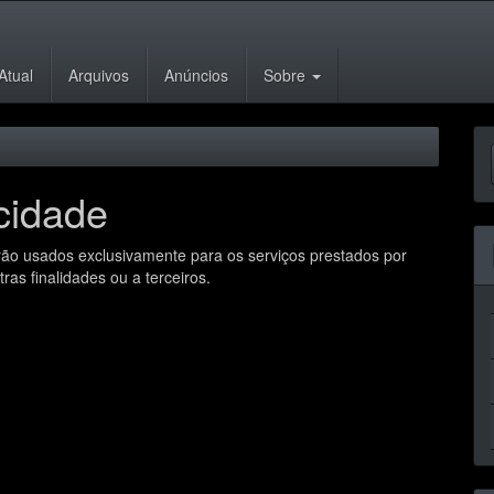
Atual
Arquivos
Anúncios
Sobre
E
S
cidade
ão usados exclusivamente para os serviços prestados por
ras finalidades ou a terceiros.