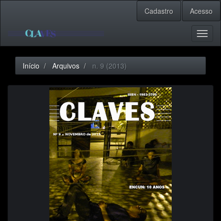
Navegação
Cadastro
Acesso
Principal
Conteúdo
principal
Toggl
Barra
naviga
Lateral
Início
Arquivos
n. 9 (2013)