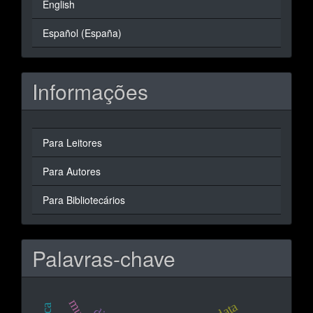
English
Español (España)
Informações
Para Leitores
Para Autores
Para Bibliotecários
Palavras-chave