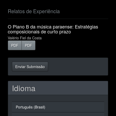
Relatos de Experiência
O Plano B da música paraense: Estratégias
composicionais de curto prazo
Valério Fiel da Costa
PDF
PDF
Enviar
Enviar Submissão
Submissão
Idioma
Português (Brasil)