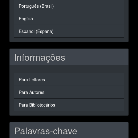
Português (Brasil)
English
Español (España)
Informações
Para Leitores
Para Autores
Para Bibliotecários
Palavras-chave