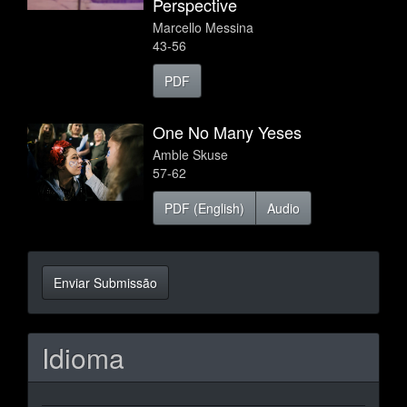
Perspective
Marcello Messina
43-56
PDF
One No Many Yeses
Amble Skuse
57-62
PDF (English)
Audio
Enviar
Enviar Submissão
Submissão
Idioma