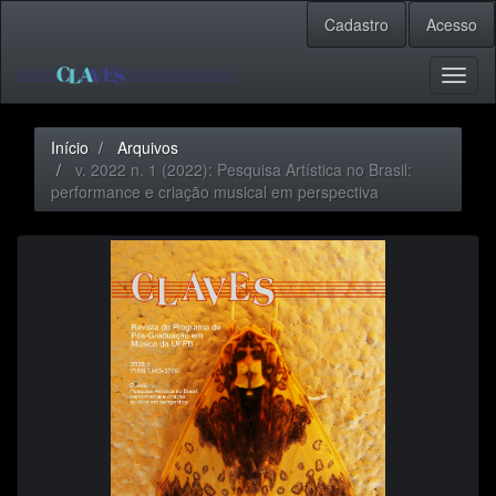
Navegação
Cadastro
Acesso
Principal
Conteúdo
principal
Toggl
Barra
naviga
Lateral
Início
Arquivos
v. 2022 n. 1 (2022): Pesquisa Artística no Brasil:
performance e criação musical em perspectiva