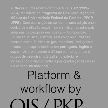
A
Claves
é uma revista científica
Qualis A3 (2021–
2024)
, vinculada ao
Programa de Pós-Graduação em
Música da Universidade Federal da Paraíba (PPGM-
UFPB)
. Com publicação de ao menos uma edição anual,
dedica-se à difusão acadêmico-científica nas principais
subáreas da pesquisa em música — Composição,
Educação Musical, Estética, Musicologias e Práticas
Interpretativas. Publica artigos, resenhas, traduções e
relatos de pesquisa inéditos em
português
,
inglês
e
espanhol
, promovendo o diálogo com programas e
grupos de pesquisa no Brasil e no exterior e
fortalecendo o diálogo entre a pós-graduação brasileira
e o cenário internacional.