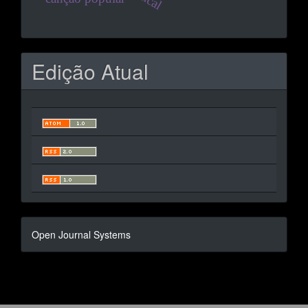
Edição Atual
Desenvolvido
Open Journal Systems
por