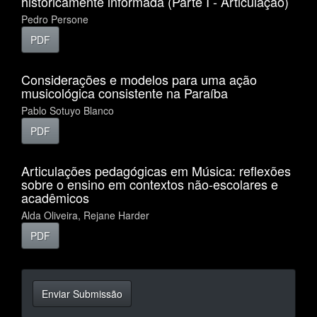
historicamente informada (Parte I - Articulação)
Pedro Persone
PDF
Considerações e modelos para uma ação
musicológica consistente na Paraíba
Pablo Sotuyo Blanco
PDF
Articulações pedagógicas em Música: reflexões
sobre o ensino em contextos não-escolares e
acadêmicos
Alda Oliveira, Rejane Harder
PDF
Enviar
Enviar Submissão
Submissão