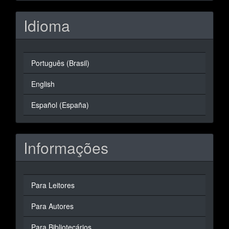
Idioma
Português (Brasil)
English
Español (España)
Informações
Para Leitores
Para Autores
Para Bibliotecários