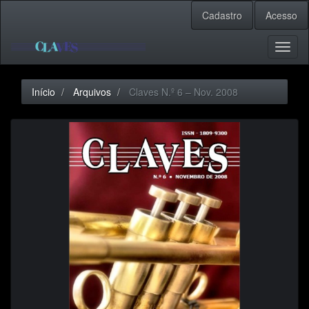
Navegação
Cadastro
Acesso
Principal
Conteúdo
principal
Toggl
Barra
naviga
Lateral
Início
Arquivos
Claves N.º 6 – Nov. 2008