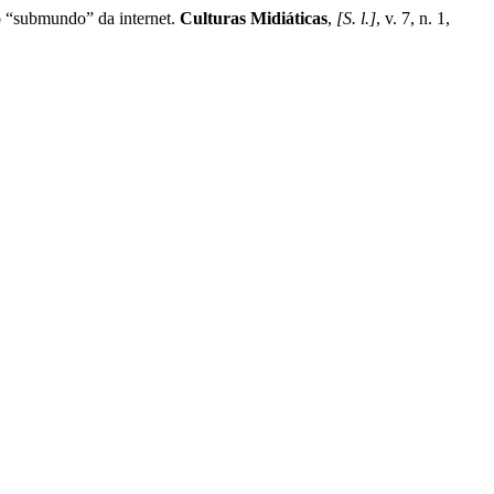
 “submundo” da internet.
Culturas Midiáticas
,
[S. l.]
, v. 7, n. 1,