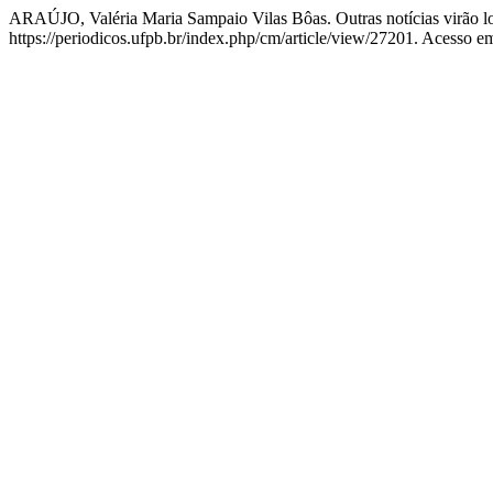
ARAÚJO, Valéria Maria Sampaio Vilas Bôas. Outras notícias virão log
https://periodicos.ufpb.br/index.php/cm/article/view/27201. Acesso e