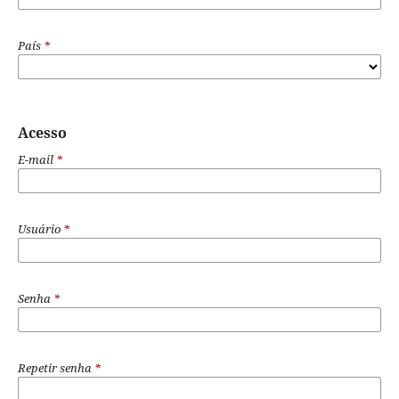
País
*
Acesso
E-mail
*
Usuário
*
Senha
*
Repetir senha
*