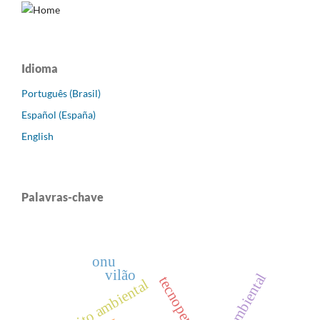
Idioma
Português (Brasil)
Español (España)
English
Palavras-chave
onu
vilão
tecnopenal
direito ambiental