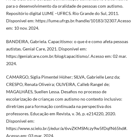
para o desenvolvimento da oralidade de pessoas com autismo.
Repositório digital LUME –UFRCS. Rio Grande do Sul, 2011.
Disponível em: https://lume.ufrgs.br/handle/10183/32307.Acesso
em: 10 nov. 2024.
BANDEIRA, Gabriela. Capacitismo: o que é e como afeta pessoas
autistas. Genial Care, 2021. Disponível em:
https://genialcare.com.br/blog/capacitismo/. Acesso em: 02 mar.
2024.
CAMARGO, Síglia Pimentel Höher; SILVA, Gabrielle Lenz da;
CRESPO, Renata Oliveira; OLIVEIRA, Calleb Rangel de;
MAGALHÃES, Suellen Lessa. Desafios no processo de
escolarização de crianças com autismo no contexto inclusivo:
diretrizes para formação continuada na perspectiva dos
professores. Educação em Revista, v. 36, p. e214220, 2020.
Disponível em:
https://www.scielo.br/j/edur/a/6vvZKMSMczy9w5fDqfN65hd#.
Acesso em: 03 mar. 2024.