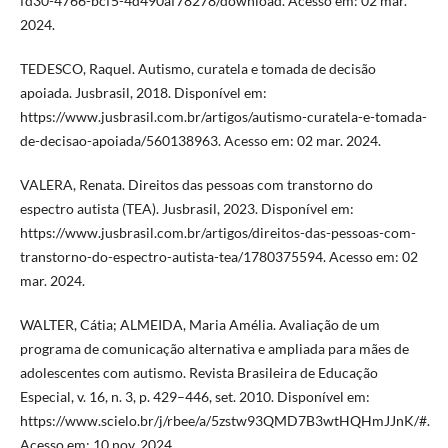
fd30-4766-bcf5-4d490af78278/download. Acesso em: 02 mar.
2024.
TEDESCO, Raquel. Autismo, curatela e tomada de decisão
apoiada. Jusbrasil, 2018. Disponível em:
https://www.jusbrasil.com.br/artigos/autismo-curatela-e-tomada-
de-decisao-apoiada/560138963. Acesso em: 02 mar. 2024.
VALERA, Renata. Direitos das pessoas com transtorno do
espectro autista (TEA). Jusbrasil, 2023. Disponível em:
https://www.jusbrasil.com.br/artigos/direitos-das-pessoas-com-
transtorno-do-espectro-autista-tea/1780375594. Acesso em: 02
mar. 2024.
WALTER, Cátia; ALMEIDA, Maria Amélia. Avaliação de um
programa de comunicação alternativa e ampliada para mães de
adolescentes com autismo. Revista Brasileira de Educação
Especial, v. 16, n. 3, p. 429–446, set. 2010. Disponível em:
https://www.scielo.br/j/rbee/a/5zstw93QMD7B3wtHQHmJJnK/#.
Acesso em: 10 nov. 2024.