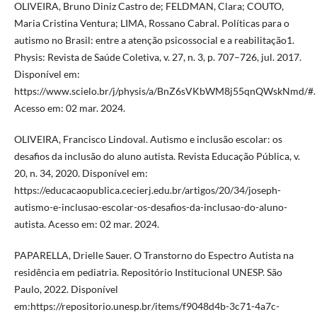
OLIVEIRA, Bruno Diniz Castro de; FELDMAN, Clara; COUTO,
Maria Cristina Ventura; LIMA, Rossano Cabral. Políticas para o
autismo no Brasil: entre a atenção psicossocial e a reabilitação1.
Physis: Revista de Saúde Coletiva, v. 27, n. 3, p. 707–726, jul. 2017.
Disponível em:
https://www.scielo.br/j/physis/a/BnZ6sVKbWM8j55qnQWskNmd/#.
Acesso em: 02 mar. 2024.
OLIVEIRA, Francisco Lindoval. Autismo e inclusão escolar: os
desafios da inclusão do aluno autista. Revista Educação Pública, v.
20, n. 34, 2020. Disponível em:
https://educacaopublica.cecierj.edu.br/artigos/20/34/joseph-
autismo-e-inclusao-escolar-os-desafios-da-inclusao-do-aluno-
autista. Acesso em: 02 mar. 2024.
PAPARELLA, Drielle Sauer. O Transtorno do Espectro Autista na
residência em pediatria. Repositório Institucional UNESP. São
Paulo, 2022. Disponível
em:https://repositorio.unesp.br/items/f9048d4b-3c71-4a7c-