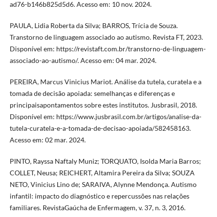
ad76-b146b825d5d6. Acesso em: 10 nov. 2024.
PAULA, Lidia Roberta da Silva; BARROS, Trícia de Souza.
Transtorno de linguagem associado ao autismo. Revista FT, 2023.
Disponível em: https://revistaft.com.br/transtorno-de-linguagem-
associado-ao-autismo/. Acesso em: 04 mar. 2024.
PEREIRA, Marcus Vinicius Mariot. Análise da tutela, curatela e a
tomada de decisão apoiada: semelhanças e diferenças e
principaisapontamentos sobre estes institutos. Jusbrasil, 2018.
Disponível em: https://www.jusbrasil.com.br/artigos/analise-da-
tutela-curatela-e-a-tomada-de-decisao-apoiada/582458163.
Acesso em: 02 mar. 2024.
PINTO, Rayssa Naftaly Muniz; TORQUATO, Isolda Maria Barros;
COLLET, Neusa; REICHERT, Altamira Pereira da Silva; SOUZA
NETO, Vinicius Lino de; SARAIVA, Alynne Mendonça. Autismo
infantil: impacto do diagnóstico e repercussões nas relações
familiares. RevistaGaúcha de Enfermagem, v. 37, n. 3, 2016.