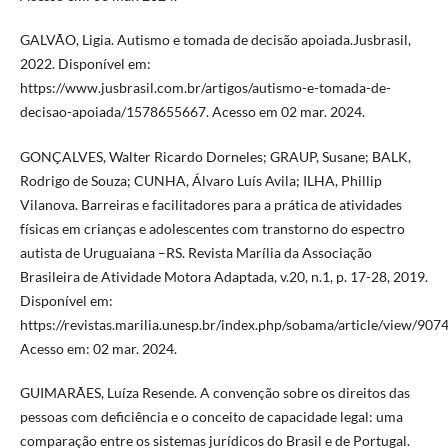
GALVÃO, Ligia. Autismo e tomada de decisão apoiada.Jusbrasil,
2022. Disponível em:
https://www.jusbrasil.com.br/artigos/autismo-e-tomada-de-
decisao-apoiada/1578655667. Acesso em 02 mar. 2024.
GONÇALVES, Walter Ricardo Dorneles; GRAUP, Susane; BALK,
Rodrigo de Souza; CUNHA, Álvaro Luís Avila; ILHA, Phillip
Vilanova. Barreiras e facilitadores para a prática de atividades
físicas em crianças e adolescentes com transtorno do espectro
autista de Uruguaiana –RS. Revista Marília da Associação
Brasileira de Atividade Motora Adaptada, v.20, n.1, p. 17-28, 2019.
Disponível em:
https://revistas.marilia.unesp.br/index.php/sobama/article/view/907
Acesso em: 02 mar. 2024.
GUIMARÃES, Luíza Resende. A convenção sobre os direitos das
pessoas com deficiência e o conceito de capacidade legal: uma
comparação entre os sistemas jurídicos do Brasil e de Portugal.