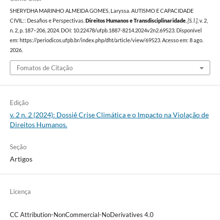
SHERYDHA MARINHO ALMEIDA GOMES, Laryssa. AUTISMO E CAPACIDADE
CIVIL:: Desafios e Perspectivas.
Direitos Humanos e Transdisciplinaridade
,
[S. l.]
, v. 2,
n. 2, p. 187–206, 2024. DOI: 10.22478/ufpb.1887-8214.2024v2n2.69523. Disponível
em: https://periodicos.ufpb.br/index.php/dht/article/view/69523. Acesso em: 8 ago.
2026.
Fomatos de Citação
Edição
v. 2 n. 2 (2024): Dossiê Crise Climática e o Impacto na Violação de
Direitos Humanos.
Seção
Artigos
Licença
CC Attribution-NonCommercial-NoDerivatives 4.0