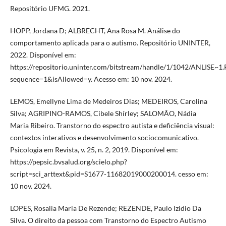
Repositório UFMG. 2021.
HOPP, Jordana D; ALBRECHT, Ana Rosa M. Análise do
comportamento aplicada para o autismo. Repositório UNINTER,
2022. Disponível em:
https://repositorio.uninter.com/bitstream/handle/1/1042/ANLISE~1
sequence=1&isAllowed=y. Acesso em: 10 nov. 2024.
LEMOS, Emellyne Lima de Medeiros Dias; MEDEIROS, Carolina
Silva; AGRIPINO-RAMOS, Cibele Shírley; SALOMÃO, Nádia
Maria Ribeiro. Transtorno do espectro autista e deficiência visual:
contextos interativos e desenvolvimento sociocomunicativo.
Psicologia em Revista, v. 25, n. 2, 2019. Disponível em:
https://pepsic.bvsalud.org/scielo.php?
script=sci_arttext&pid=S1677-11682019000200014. cesso em:
10 nov. 2024.
LOPES, Rosalia Maria De Rezende; REZENDE, Paulo Izidio Da
Silva. O direito da pessoa com Transtorno do Espectro Autismo