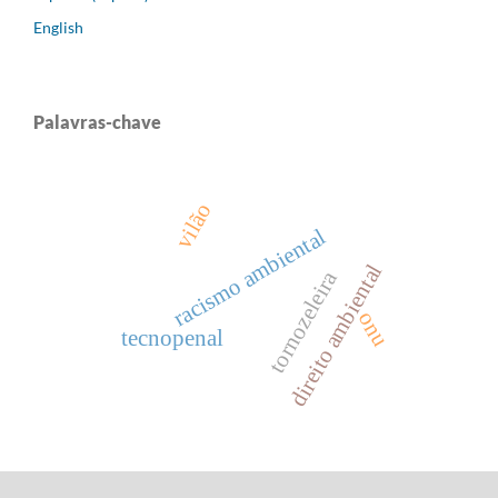
English
Palavras-chave
vilão
racismo ambiental
direito ambiental
tornozeleira
onu
tecnopenal