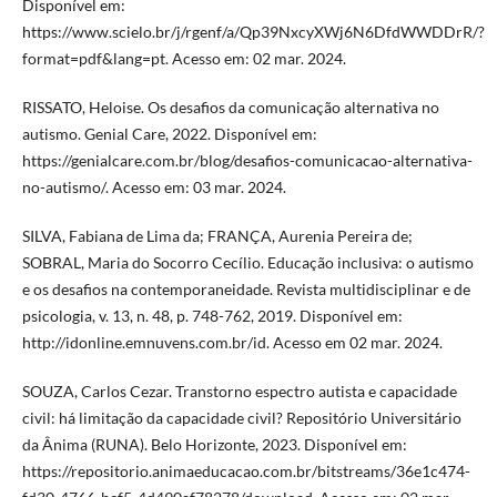
Disponível em:
https://www.scielo.br/j/rgenf/a/Qp39NxcyXWj6N6DfdWWDDrR/?
format=pdf&lang=pt. Acesso em: 02 mar. 2024.
RISSATO, Heloise. Os desafios da comunicação alternativa no
autismo. Genial Care, 2022. Disponível em:
https://genialcare.com.br/blog/desafios-comunicacao-alternativa-
no-autismo/. Acesso em: 03 mar. 2024.
SILVA, Fabiana de Lima da; FRANÇA, Aurenia Pereira de;
SOBRAL, Maria do Socorro Cecílio. Educação inclusiva: o autismo
e os desafios na contemporaneidade. Revista multidisciplinar e de
psicologia, v. 13, n. 48, p. 748-762, 2019. Disponível em:
http://idonline.emnuvens.com.br/id. Acesso em 02 mar. 2024.
SOUZA, Carlos Cezar. Transtorno espectro autista e capacidade
civil: há limitação da capacidade civil? Repositório Universitário
da Ânima (RUNA). Belo Horizonte, 2023. Disponível em:
https://repositorio.animaeducacao.com.br/bitstreams/36e1c474-