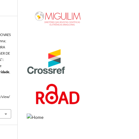
NOVAES
nna;
IRA
SER DE
"::
 e
ridade
,
e/view/