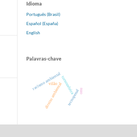
Idioma
Português (Brasil)
Español (España)
English
Palavras-chave
racismo ambiental
tornozeleira
vilão
direito ambiental
onu
tecnopenal