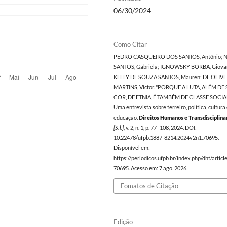
06/30/2024
Como Citar
PEDRO CASQUEIRO DOS SANTOS, Antônio; 
SANTOS, Gabriela; IGNOWSKY BORBA, Giova
KELLY DE SOUZA SANTOS, Mauren; DE OLIVE
MARTINS, Victor. "PORQUE A LUTA, ALÉM DE 
COR, DE ETNIA, É TAMBÉM DE CLASSE SOCIAL
Uma entrevista sobre terreiro, política, cultura
educação.
Direitos Humanos e Transdisciplina
[S. l.]
, v. 2, n. 1, p. 77–108, 2024. DOI:
10.22478/ufpb.1887-8214.2024v2n1.70695.
Disponível em:
https://periodicos.ufpb.br/index.php/dht/articl
70695. Acesso em: 7 ago. 2026.
Fomatos de Citação
Edição