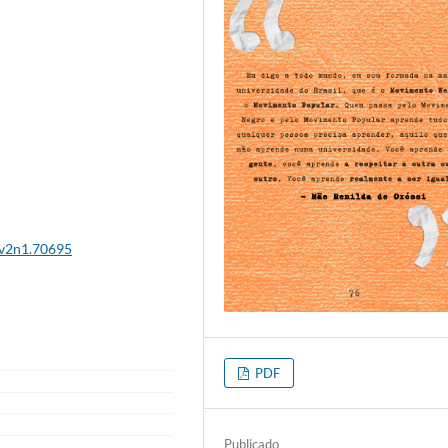
4v2n1.70695
PDF
Publicado