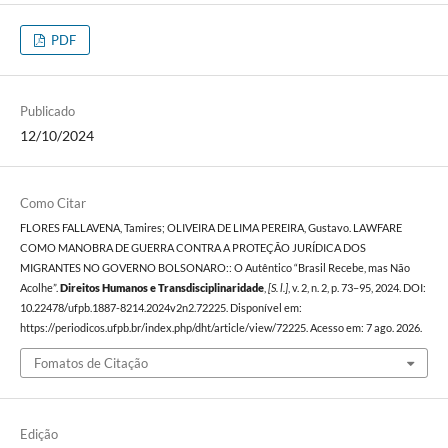
PDF
Publicado
12/10/2024
Como Citar
FLORES FALLAVENA, Tamires; OLIVEIRA DE LIMA PEREIRA, Gustavo. LAWFARE
COMO MANOBRA DE GUERRA CONTRA A PROTEÇÃO JURÍDICA DOS
MIGRANTES NO GOVERNO BOLSONARO:: O Autêntico “Brasil Recebe, mas Não
Acolhe”.
Direitos Humanos e Transdisciplinaridade
,
[S. l.]
, v. 2, n. 2, p. 73–95, 2024. DOI:
10.22478/ufpb.1887-8214.2024v2n2.72225. Disponível em:
https://periodicos.ufpb.br/index.php/dht/article/view/72225. Acesso em: 7 ago. 2026.
Fomatos de Citação
Edição