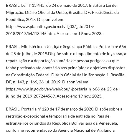
BRASIL. Lei nº 13.445, de 24 de maio de 2017. Institui a Lei de
Migração. Diário Oficial da União, Brasília, DF: Presidência da
República, 2017. Disponível em:
https://www.planalto.gov.br/ccivil_03/_ato2015-
2018/2017/lei/l13445.htm. Acesso em: 19 nov. 2023.
BRASIL. Ministério da Justiça e Segurança Pública. Portaria nº 666
de 25 de julho de 2019.Dispõe sobre o impedimento de ingresso, a
repatriação e a deportação sumária de pessoa perigosa ou que
tenha praticado ato contrário aos princípios e objetivos dispostos
na Constituição Federal. Diário Oficial da União: seção 1, Brasília,
DF, n. 143, p. 166, 26 jul. 2019. Disponível em:
https://www.in.gov.br/en/web/dou/-/portaria-n-666-de-25-de-
julho-de-2019-207244569. Acesso em: 19 nov. 2023.
BRASIL. Portaria nº 120 de 17 de março de 2020. Dispõe sobre a
restrição excepcional e temporária de entrada no País de
estrangeiros oriundos da República Bolivariana da Venezuela,
conforme recomendação da Agência Nacional de Vigilância