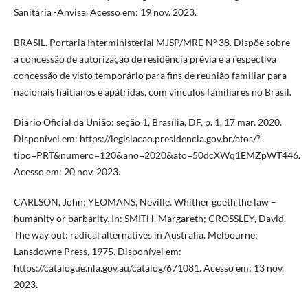
Sanitária -Anvisa. Acesso em: 19 nov. 2023.
BRASIL. Portaria Interministerial MJSP/MRE Nº 38. Dispõe sobre
a concessão de autorização de residência prévia e a respectiva
concessão de visto temporário para fins de reunião familiar para
nacionais haitianos e apátridas, com vínculos familiares no Brasil.
Diário Oficial da União: seção 1, Brasília, DF, p. 1, 17 mar. 2020.
Disponível em: https://legislacao.presidencia.gov.br/atos/?
tipo=PRT&numero=120&ano=2020&ato=50dcXWq1EMZpWT446.
Acesso em: 20 nov. 2023.
CARLSON, John; YEOMANS, Neville. Whither goeth the law –
humanity or barbarity. In: SMITH, Margareth; CROSSLEY, David.
The way out: radical alternatives in Australia. Melbourne:
Lansdowne Press, 1975. Disponível em:
https://catalogue.nla.gov.au/catalog/671081. Acesso em: 13 nov.
2023.