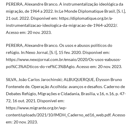
PEREIRA, Alexandre Branco. A instrumentalização ideológica da
migração, de 1964 a 2022. In:Le Monde Diplomatique Brasil, [S. l.],
21 out. 2022. Disponível em: https://diplomatique.org.br/a-
instrumentalizacao-ideologica-da-migracao-de-1964-a2022/.
Acesso em: 20 nov. 2023.
PEREIRA, Alexandre Branco. Os usos e abusos políticos do
refúgio. In:Nexo Jornal, [S. l], 15 fev. 2020. Disponível em:
https://www.nexojornal.com.br/ensaio/2020/Os-usos-eabusos-
pol%C3%ADticos-do-ref%C3%BAgio. Acesso em: 20 nov. 2023.
SILVA, João Carlos Jarochinski; ALBUQUERQUE, Élysson Bruno
Fontenele de. Operação Acolhida: avanços e desafios. Caderno de
Debates Refúgio, Migrações e Cidadania, Brasília, v.16, n.16, p. 47-
72, 16 out. 2021. Disponível em:
https://www.migrante.org.br/wp-
content/uploads/2021/10/IMDH_Caderno_ed16_web.pdf. Acesso
em: 20 nov. 2023.