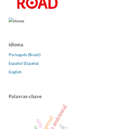
Idioma
Português (Brasil)
Español (España)
English
Palavras-chave
direito ambiental
tecnopenal
onu