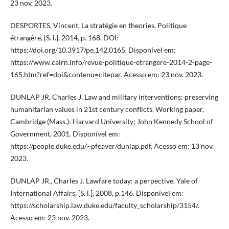
23 nov. 2023.
DESPORTES, Vincent. La stratégie en theories. Politique
étrangère, [S. l.], 2014, p. 168. DOI:
https://doi.org/10.3917/pe.142.0165. Disponível em:
https://www.cairn.info/revue-politique-etrangere-2014-2-page-
165.htm?ref=doi&contenu=citepar. Acesso em: 23 nov. 2023.
DUNLAP JR, Charles J. Law and military interventions: preserving
humanitarian values in 21st century conflicts. Working paper,
Cambridge (Mass.): Harvard University; John Kennedy School of
Government, 2001. Disponível em:
https://people.duke.edu/~pfeaver/dunlap.pdf. Acesso em: 13 nov.
2023.
DUNLAP JR., Charles J. Lawfare today: a perpective. Yale of
International Affairs, [S. l.], 2008, p.146. Disponível em:
https://scholarship.law.duke.edu/faculty_scholarship/3154/.
Acesso em: 23 nov. 2023.