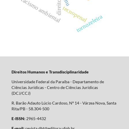
onu
racismo ambiental
tecnopenal
tornozeleira
Direitos Humanos e Transdisciplinaridade
Universidade Federal da Paraíba - Departamento de
Ciências Jurídicas - Centro de Ciências Jurídicas
(DCJ/CCJ)
R. Barão Adauto Lúcio Cardoso, Nº 14 - Várzea Nova, Santa
Rita/PB - 58.304-500
E-ISSN:
2965-4432
E-mail:
revista.dht@editora.ufpb.br