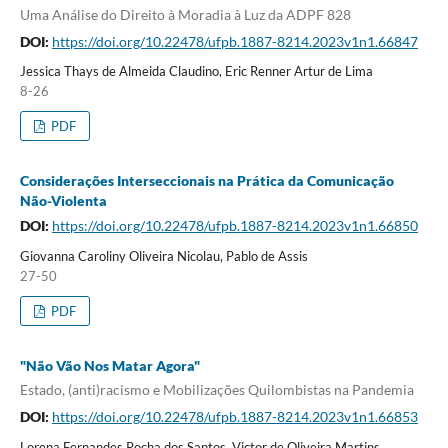
Uma Análise do Direito à Moradia à Luz da ADPF 828
DOI:
https://doi.org/10.22478/ufpb.1887-8214.2023v1n1.66847
Jessica Thays de Almeida Claudino, Eric Renner Artur de Lima
8-26
PDF
Considerações Interseccionais na Prática da Comunicação
Não-Violenta
DOI:
https://doi.org/10.22478/ufpb.1887-8214.2023v1n1.66850
Giovanna Caroliny Oliveira Nicolau, Pablo de Assis
27-50
PDF
"Não Vão Nos Matar Agora"
Estado, (anti)racismo e Mobilizações Quilombistas na Pandemia
DOI:
https://doi.org/10.22478/ufpb.1887-8214.2023v1n1.66853
Lorena Fernandes Rocha dos Santos, Victor de Oliveira Martins