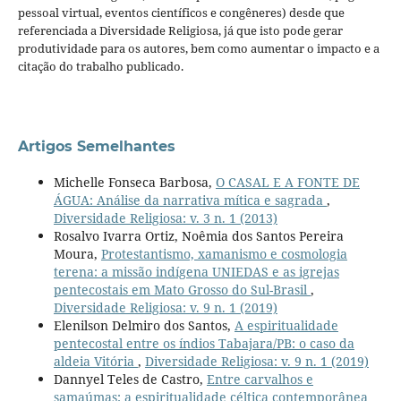
pessoal virtual, eventos científicos e congêneres) desde que
referenciada a Diversidade Religiosa, já que isto pode gerar
produtividade para os autores, bem como aumentar o impacto e a
citação do trabalho publicado.
Artigos Semelhantes
Michelle Fonseca Barbosa,
O CASAL E A FONTE DE
ÁGUA: Análise da narrativa mítica e sagrada
,
Diversidade Religiosa: v. 3 n. 1 (2013)
Rosalvo Ivarra Ortiz, Noêmia dos Santos Pereira
Moura,
Protestantismo, xamanismo e cosmologia
terena: a missão indígena UNIEDAS e as igrejas
pentecostais em Mato Grosso do Sul-Brasil
,
Diversidade Religiosa: v. 9 n. 1 (2019)
Elenilson Delmiro dos Santos,
A espiritualidade
pentecostal entre os índios Tabajara/PB: o caso da
aldeia Vitória
,
Diversidade Religiosa: v. 9 n. 1 (2019)
Dannyel Teles de Castro,
Entre carvalhos e
samaúmas: a espiritualidade céltica contemporânea