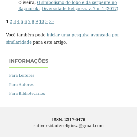
Oliveira,
O simbolismo do lobo e da serpente no
Ragnarök
,
Diversidade Religiosa: v. 7 n. 1 (2017)
1
2
3
4
5
6
7
8
9
10
>
>>
Você também pode
iniciar uma pesquisa avançada por
similaridade
para este artigo.
INFORMAÇÕES
Para Leitores
Para Autores
Para Bibliotecários
ISSN: 2317-0476
r.diversidadereligiosa@gmail.com