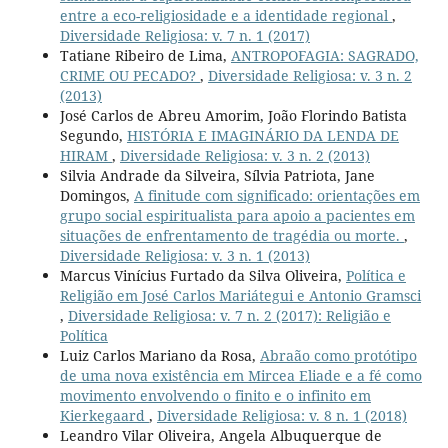
entre a eco-religiosidade e a identidade regional
,
Diversidade Religiosa: v. 7 n. 1 (2017)
Tatiane Ribeiro de Lima,
ANTROPOFAGIA: SAGRADO,
CRIME OU PECADO?
,
Diversidade Religiosa: v. 3 n. 2
(2013)
José Carlos de Abreu Amorim, João Florindo Batista
Segundo,
HISTÓRIA E IMAGINÁRIO DA LENDA DE
HIRAM
,
Diversidade Religiosa: v. 3 n. 2 (2013)
Silvia Andrade da Silveira, Sílvia Patriota, Jane
Domingos,
A finitude com significado: orientações em
grupo social espiritualista para apoio a pacientes em
situações de enfrentamento de tragédia ou morte.
,
Diversidade Religiosa: v. 3 n. 1 (2013)
Marcus Vinícius Furtado da Silva Oliveira,
Política e
Religião em José Carlos Mariátegui e Antonio Gramsci
,
Diversidade Religiosa: v. 7 n. 2 (2017): Religião e
Política
Luiz Carlos Mariano da Rosa,
Abraão como protótipo
de uma nova existência em Mircea Eliade e a fé como
movimento envolvendo o finito e o infinito em
Kierkegaard
,
Diversidade Religiosa: v. 8 n. 1 (2018)
Leandro Vilar Oliveira, Angela Albuquerque de