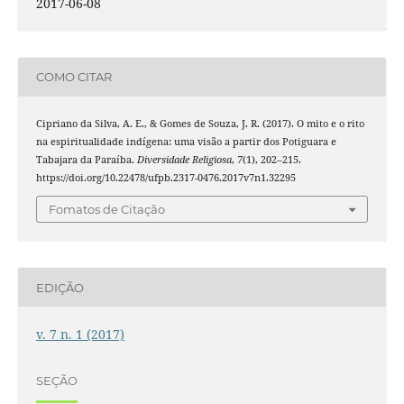
2017-06-08
COMO CITAR
Cipriano da Silva, A. E., & Gomes de Souza, J. R. (2017). O mito e o rito
na espiritualidade indígena: uma visão a partir dos Potiguara e
Tabajara da Paraíba.
Diversidade Religiosa
,
7
(1), 202–215.
https://doi.org/10.22478/ufpb.2317-0476.2017v7n1.32295
Fomatos de Citação
EDIÇÃO
v. 7 n. 1 (2017)
SEÇÃO