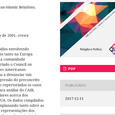
an-Islamic Relations,
 de 2001, cresce
sódios envolvendo
os tanto na Europa
 da comunidade
criado o Council on
PDF
ões Americanas-
a a denunciar tais
ogressão do preconceito
o repertoriados os casos
PUBLICADO
ara análise do CAIR,
iores acerca dos
2017-12-11
EUA. Os dados compilados
explanando tanto sobre as
 representações dos