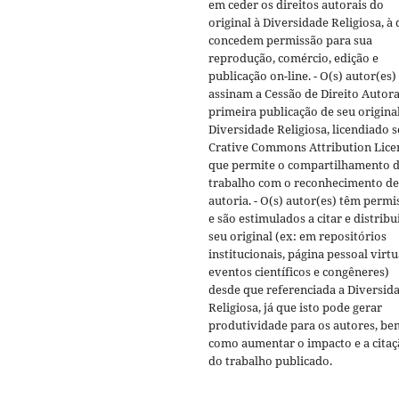
em ceder os direitos autorais do
original à Diversidade Religiosa, à 
concedem permissão para sua
reprodução, comércio, edição e
publicação on-line. - O(s) autor(es)
assinam a Cessão de Direito Autora
primeira publicação de seu original
Diversidade Religiosa, licendiado s
Crative Commons Attribution Lice
que permite o compartilhamento d
trabalho com o reconhecimento de
autoria. - O(s) autor(es) têm permi
e são estimulados a citar e distribu
seu original (ex: em repositórios
institucionais, página pessoal virtu
eventos científicos e congêneres)
desde que referenciada a Diversid
Religiosa, já que isto pode gerar
produtividade para os autores, be
como aumentar o impacto e a cita
do trabalho publicado.