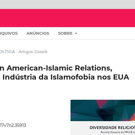
RQUIVOS
ANÚNCIOS
SOBRE
POLÍTICA
/
Artigos: Dossiê
on American-Islamic Relations,
e Indústria da Islamofobia nos EUA
017v7n2.35913