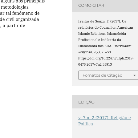
alguns dos principais
COMO CITAR
s metodologias.
dar tal fenômeno de
de civil organizada
Freitas de Souza, F. (2017). Os
 a partir de
relatórios do Council on American-
Islamic Relations, Islamofobia
Profissional e Indústria da
Islamofobia nos EUA.
Diversidade
Religiosa
,
7
(2), 25–53.
https://doi.org/10.22478/ufpb.2317-
0476.2017v7n2.35913
Fomatos de Citação
EDIÇÃO
v. 7 n. 2 (2017): Religião e
Política