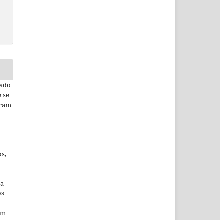
tado
 se
aram
os,
 a
os
am