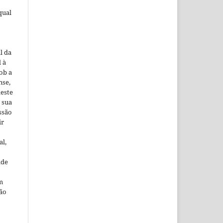
qual
l da
 à
ob a
nse,
este
 sua
ssão
ir
al,
ade
m
ção