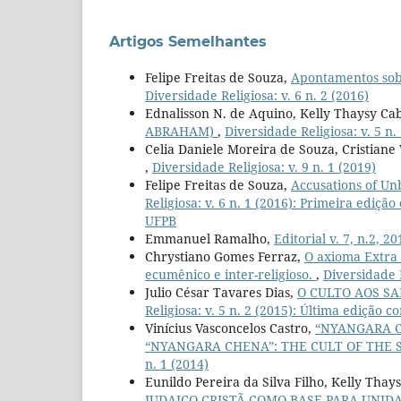
Artigos Semelhantes
Felipe Freitas de Souza,
Apontamentos sobre
Diversidade Religiosa: v. 6 n. 2 (2016)
Ednalisson N. de Aquino, Kelly Thaysy Ca
ABRAHAM)
,
Diversidade Religiosa: v. 5 n.
Celia Daniele Moreira de Souza, Cristiane 
,
Diversidade Religiosa: v. 9 n. 1 (2019)
Felipe Freitas de Souza,
Accusations of Unb
Religiosa: v. 6 n. 1 (2016): Primeira ediç
UFPB
Emmanuel Ramalho,
Editorial v. 7, n.2, 2
Chrystiano Gomes Ferraz,
O axioma Extra 
ecumênico e inter-religioso.
,
Diversidade R
Julio César Tavares Dias,
O CULTO AOS S
Religiosa: v. 5 n. 2 (2015): Última edição
Vinícius Vasconcelos Castro,
“NYANGARA C
“NYANGARA CHENA”: THE CULT OF THE 
n. 1 (2014)
Eunildo Pereira da Silva Filho, Kelly Tha
JUDAICO-CRISTÃ COMO BASE PARA UNID