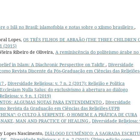
 o Islã no Brasil: islamofobia e notas sobre o xiismo brasileiro
,
bral Lopes,
OS TRÊS FILHOS DE ABRAÃO (THE THREE CHILDREN 
 1 (2015)
Vieira Ribeiro de Oliveira,
A reminiscência do politeísmo árabe no 
elief in Islam: A Diachronic Perspective on Takfīr
,
Diversidade
ão como Revista Discente da Pós-Graduação em Ciências das Religiões
017
,
Diversidade Religiosa: v. 7 n. 2 (2017): Religião e Política
Ecclesiam Nulla Salus: do exclusivismo à abertura ao diálogo
eligiosa: v. 9 n. 1 (2019)
ANTOS: ALGUMAS NOTAS PARA ENTENDIMENTO
,
Diversidade
 como Revista da Graduação em Ciências das Religiões-UFPB
HENA”: O CULTO À SERPENTE, O HOMEM E A PRÁTICA DE CURA
SNAKE, MAN AND PRACTICE OF HEALING
,
Diversidade Religiosa: 
ysy Lopes Nascimento,
DIÁLOGO ECUMÊNICO: A SAGRADA ESCRIT
ADE
,
Diversidade Religiosa: v. 5 n. 2 (2015): Última edição como