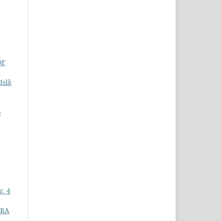
OF
Islã
-
v. 4
URA