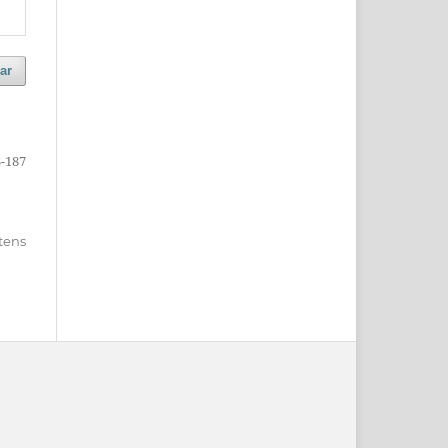
ar
-187
itens