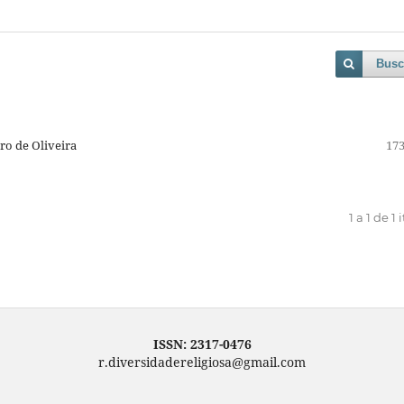
Busc
iro de Oliveira
173
1 a 1 de 1 
ISSN: 2317-0476
r.diversidadereligiosa@gmail.com