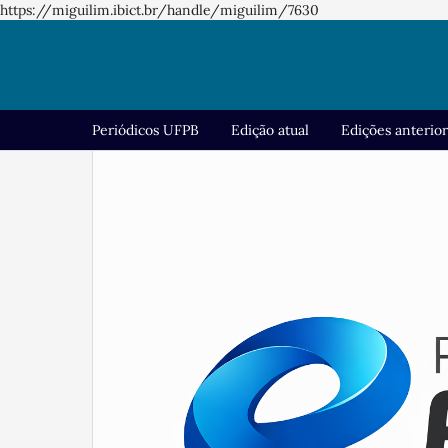
https://miguilim.ibict.br/handle/miguilim/7630
Periódicos UFPB
Edição atual
Edições anterio