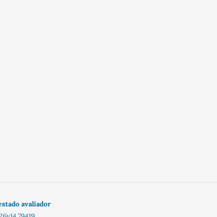
estado avaliador
26v14.79419