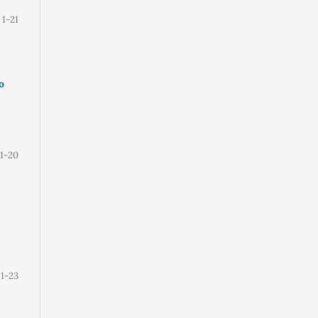
1-21
o
1-20
1-23