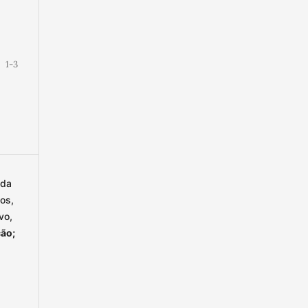
1-3
 da
os,
vo,
ção;