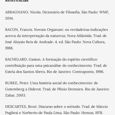
Referências
ABBAGNANO, Nicola. Dicionário de Filosofia. São Paulo: WMF,
2014.
BACON, Francis. Novum Organum: ou verdadeiras indicações
acerca da interpretação da natureza; Nova Atlântida. Trad. de
José Aluysio Reis de Andrade. 4. ed. São Paulo: Nova Cultura,
1988.
BACHELARD, Gaston. A formação do espírito científico:
contribuição para uma psicanálise do conhecimento. Trad. de
Estela dos Santos Abreu. Rio de Janeiro: Contraponto, 1996.
BURKE, Peter. Uma história social do conhecimento: de
Gutemberg a Diderot. Trad. de Plínio Dentzien. Rio de Janeiro:
Zahar, 2003.
DESCARTES, René. Discurso sobre o método. Trad. de Márcio
Pugliesi e Norberto de Paula Lima. São Paulo: Hemus, 1978.