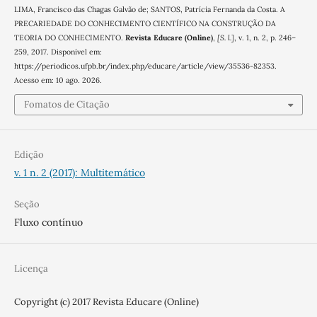
LIMA, Francisco das Chagas Galvão de; SANTOS, Patrícia Fernanda da Costa. A
PRECARIEDADE DO CONHECIMENTO CIENTÍFICO NA CONSTRUÇÃO DA
TEORIA DO CONHECIMENTO.
Revista Educare (Online)
,
[S. l.]
, v. 1, n. 2, p. 246–
259, 2017. Disponível em:
https://periodicos.ufpb.br/index.php/educare/article/view/35536-82353.
Acesso em: 10 ago. 2026.
Fomatos de Citação
Edição
v. 1 n. 2 (2017): Multitemático
Seção
Fluxo contínuo
Licença
Copyright (c) 2017 Revista Educare (Online)