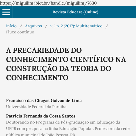
https://miguilim.ibict.br/handle/miguilim/7630
Revista Educare (Online)
Início
/
Arquivos
/
v. 1 n. 2 (2017): Multitemático
/
Fluxo contínuo
A PRECARIEDADE DO
CONHECIMENTO CIENTÍFICO NA
CONSTRUÇÃO DA TEORIA DO
CONHECIMENTO
Francisco das Chagas Galvão de Lima
Universidade Federal da Paraíba
Patrícia Fernanda da Costa Santos
Doutorando no Programa de Pós-graduação em Educação da
UFPB com pesquisa na linha Educação Popular. Professora da rede
pública municipal de João Pessoa-PB