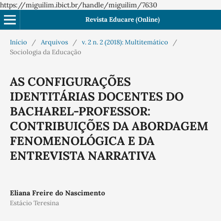
https://miguilim.ibict.br/handle/miguilim/7630
Revista Educare (Online)
Início
/
Arquivos
/
v. 2 n. 2 (2018): Multitemático
/
Sociologia da Educação
AS CONFIGURAÇÕES
IDENTITÁRIAS DOCENTES DO
BACHAREL-PROFESSOR:
CONTRIBUIÇÕES DA ABORDAGEM
FENOMENOLÓGICA E DA
ENTREVISTA NARRATIVA
Eliana Freire do Nascimento
Estácio Teresina