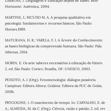
LARROSA, J. Linguagem e Educação depois de Babel. Belo
Horizonte: Autêntica, 2004.
MARTINS, J.; BICUDO M. A. A pesquisa qualitativa em
psicologia: fundamentos e recursos básicos. São Paulo:
Moraes,1989.
MATURANA, H. R.; VARELA, F. J. A Árvore do Conhecimento:
as bases biológicas da compreensão humana. São Paulo: Pala
Athenas, 2014.
MORIN, E. Os sete saberes necessários à educação do futuro.
2. ed. São Paulo: Cortez; Brasília, DF: UNESCO, 2003.
PEIXOTO, A. J. (Org.). Fenomenologia: diálogos possíveis.
Campinas: Editora Alínea; Goiânia: Editora da PUC de Goiás,
2011b.
PRYGOGINE, I. O nascimento do tempo. In: CARVALHO, E. de
A.; ALMEIDA, M. da C. (Org.). Ciência, razão e paixão. 2. ed. rev