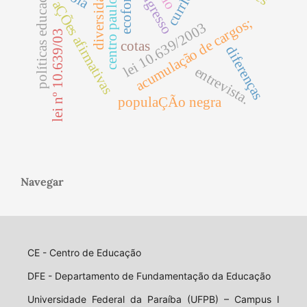
políticas educacionais
centro paulo freire
currÍculo
diversidade
ingresso
aÇÕes afirmativas
acumulação de cargos;
lei 10.639/2003
lei nº 10.639/03
cotas
diferenças
entrevista.
populaÇÃo negra
Navegar
CE - Centro de Educação
DFE - Departamento de Fundamentação da Educação
Universidade Federal da Paraíba (UFPB) – Campus I