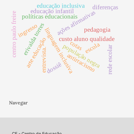
educação inclusiva
diferenças
educação infantil
ações afirmativas
centro paulo freire
políticas educacionais
erivalda torres
ingresso
pedagogia
linguagem inclusiva
custo aluno qualidade
arte educação
cotas
escola
população negra
rede escolar
entrevista.
antirracismo
dossiê
Navegar
CE - Centro de Educação