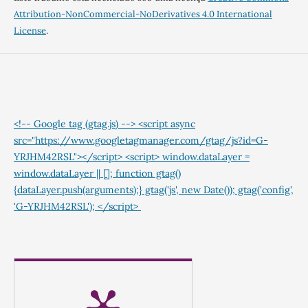
Attribution-NonCommercial-NoDerivatives 4.0 International
License
.
<!-- Google tag (gtag.js) --> <script async
src="https://www.googletagmanager.com/gtag/js?id=G-
YRJHM42RSL"></script> <script> window.dataLayer =
window.dataLayer || []; function gtag()
{dataLayer.push(arguments);} gtag('js', new Date()); gtag('config',
'G-YRJHM42RSL'); </script>